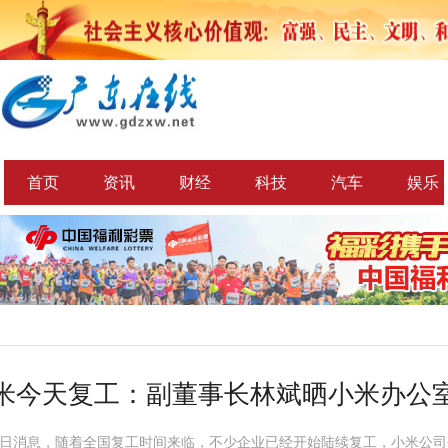
首页
资讯
财经
科技
汽车
娱乐
米今天复工：副董事长林斌晒小米办公
10日消息，随着全国复工时间来临，不少企业已经开始陆续复工，小米公