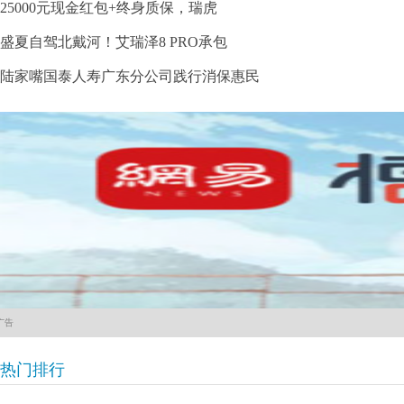
25000元现金红包+终身质保，瑞虎
盛夏自驾北戴河！艾瑞泽8 PRO承包
陆家嘴国泰人寿广东分公司践行消保惠民
广告
热门排行