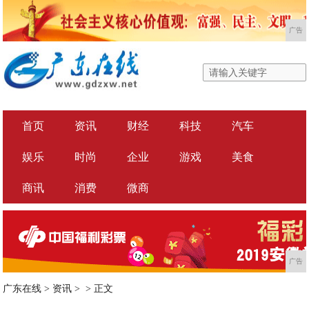
广告
首页
资讯
财经
科技
汽车
娱乐
时尚
企业
游戏
美食
商讯
消费
微商
广告
广东在线
>
资讯
> >
正文