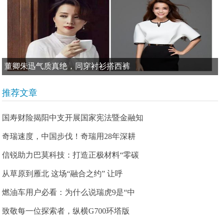
董卿朱迅气质真绝，同穿衬衫搭西裤
推荐文章
国寿财险揭阳中支开展国家宪法暨金融知
奇瑞速度，中国步伐！奇瑞用28年深耕
信锐助力巴莫科技：打造正极材料“零碳
从草原到雁北 这场“融合之约” 让呼
燃油车用户必看：为什么说瑞虎9是“中
致敬每一位探索者，纵横G700环塔版