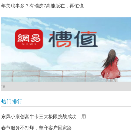
年关琐事多？有瑞虎7高能版在，再忙也
广告
热门排行
东风小康创富牛卡三大极限挑战成功，用
春节服务不打烊，坚守客户回家路