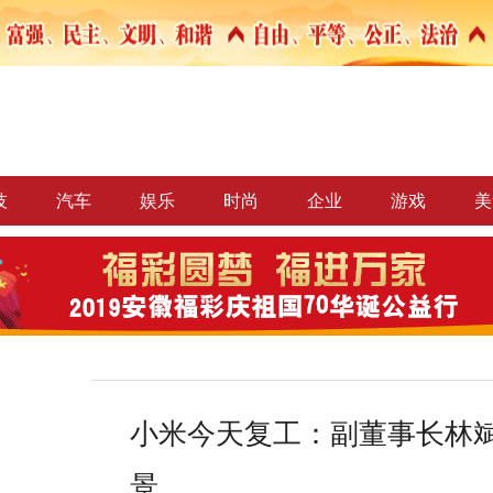
技
汽车
娱乐
时尚
企业
游戏
美
小米今天复工：副董事长林
景，