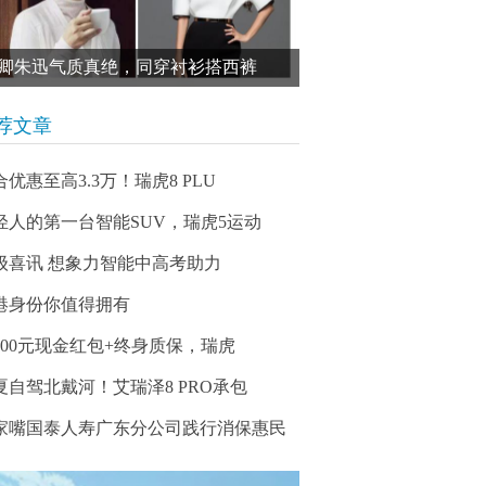
卿朱迅气质真绝，同穿衬衫搭西裤
荐文章
合优惠至高3.3万！瑞虎8 PLU
轻人的第一台智能SUV，瑞虎5运动
级喜讯 想象力智能中高考助力
港身份你值得拥有
5000元现金红包+终身质保，瑞虎
夏自驾北戴河！艾瑞泽8 PRO承包
家嘴国泰人寿广东分公司践行消保惠民