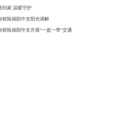
赔到家 温暖守护
寿财险揭阳中支阳光调解
寿财险揭阳中支开展“一盔一带”交通