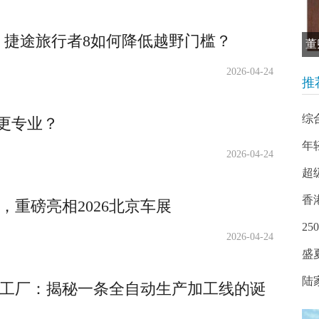
”：捷途旅行者8如何降低越野门槛？
董
2026-04-24
推
综
更专业？
年
2026-04-24
超
香
，重磅亮相2026北京车展
2
2026-04-24
盛
陆
代化工厂：揭秘一条全自动生产加工线的诞