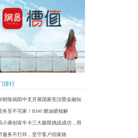
广告
门排行
寿财险揭阳中支开展国家宪法暨金融知
莞冬至不宅家！BJ40 燃油硬核解
风小康创富牛卡三大极限挑战成功，用
节服务不打烊，坚守客户回家路