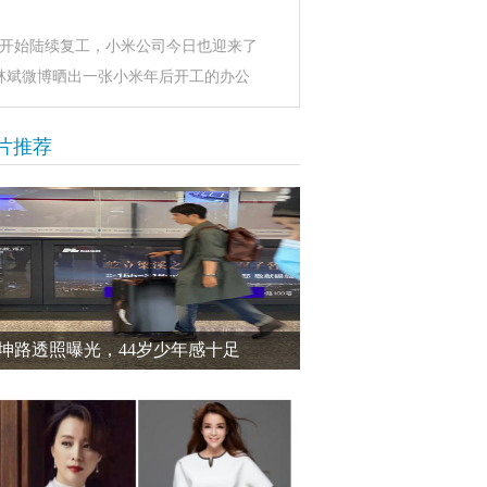
经开始陆续复工，小米公司今日也迎来了
林斌微博晒出一张小米年后开工的办公
片推荐
坤路透照曝光，44岁少年感十足