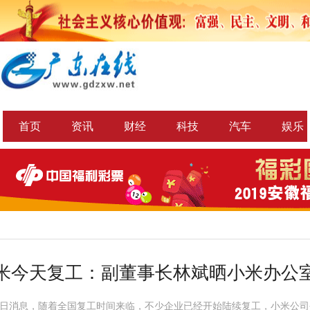
首页
资讯
财经
科技
汽车
娱乐
米今天复工：副董事长林斌晒小米办公
10日消息，随着全国复工时间来临，不少企业已经开始陆续复工，小米公