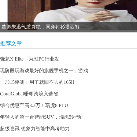
董卿朱迅气质真绝，同穿衬衫搭西裤
推荐文章
骁龙X Elite：为AIPC行业发
现阶段玩游戏最好的旗舰手机之一，游戏
一加15评测：用了就回不去的165H
CoralGlobal珊瑚跨境入选省
综合优惠至高3.3万！瑞虎8 PLU
年轻人的第一台智能SUV，瑞虎5运动
超级喜讯 想象力智能中高考助力