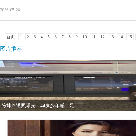
2026-05-28
首页
1
2
3
4
5
6
7
8
9
10
11
12
13
14
15
图片推荐
陈坤路透照曝光，44岁少年感十足