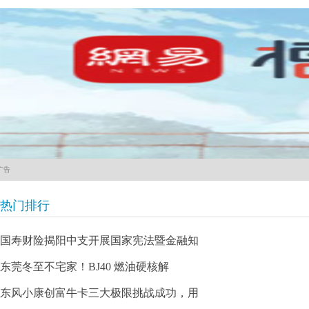
广告
热门排行
国寿财险揭阳中支开展国家宪法暨金融知
东莞冬至不宅家！BJ40 燃油硬核解
东风小康创富牛卡三大极限挑战成功，用