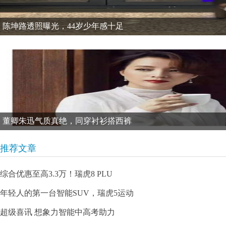
陈坤路透照曝光，44岁少年感十足
董卿朱迅气质真绝，同穿衬衫搭西裤
推荐文章
综合优惠至高3.3万！瑞虎8 PLU
年轻人的第一台智能SUV，瑞虎5运动
超级喜讯 想象力智能中高考助力