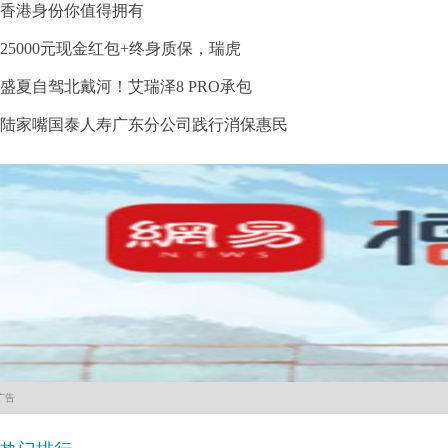
香港身份你值得拥有
25000元现金红包+终身质保，瑞虎
盛夏自驾北戴河！艾瑞泽8 PRO承包
陆家嘴国泰人寿广东分公司践行消保惠民
广告