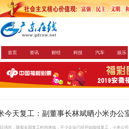
首页
资讯
财经
科技
汽车
娱乐
米今天复工：副董事长林斌晒小米办公
10日消息，随着全国复工时间来临，不少企业已经开始陆续复工，小米公