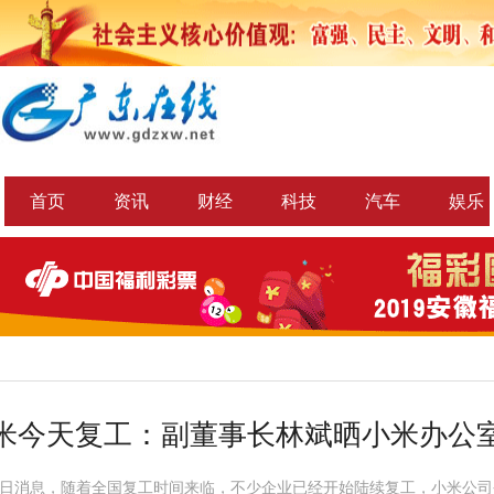
首页
资讯
财经
科技
汽车
娱乐
米今天复工：副董事长林斌晒小米办公
10日消息，随着全国复工时间来临，不少企业已经开始陆续复工，小米公