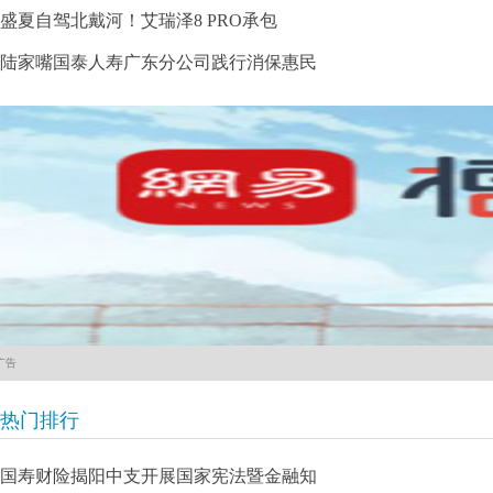
盛夏自驾北戴河！艾瑞泽8 PRO承包
陆家嘴国泰人寿广东分公司践行消保惠民
广告
热门排行
国寿财险揭阳中支开展国家宪法暨金融知