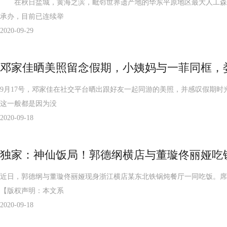
在秋日盐城，黄海之滨，毗邻世界遗产地的华东平原地区最大人工森林
承办，目前已连续举
2020-09-29
邓家佳晒美照留念假期，小姨妈与一菲同框，
9月17号，邓家佳在社交平台晒出跟好友一起同游的美照，并感叹假期
这一般都是因为没
2020-09-18
独家：神仙饭局！郭德纲横店与董璇佟丽娅吃
近日，郭德纲与董璇佟丽娅现身浙江横店某东北铁锅炖餐厅一同吃饭。席
【版权声明：本文系
2020-09-18