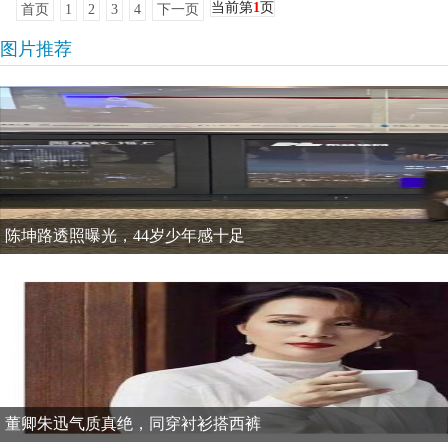
当前第
1
页
首页
1
2
3
4
下一页
图片推荐
陈坤路透照曝光，44岁少年感十足
董卿朱迅气质真绝，同穿衬衫搭西裤