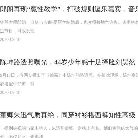
郎朗再现“魔性教学”，打破规则逗乐嘉宾，音
钢琴大师郎朗，自从与吉娜·爱丽丝结婚后，也变得接地气许多。夫妻搭
过节目，可以发现
2020-09-18
陈坤路透照曝光，44岁少年感十足撞脸刘昊然
9月17日，有网友晒出了《输赢》中陈坤的路透照。在拍戏现场，陈坤
衣搭配牛仔裤，背
2020-09-18
董卿朱迅气质真绝，同穿衬衫搭西裤知性高级
一提到央视的当家主持人，朱迅和董卿一定榜上有名。她们俩凭借大气的
爱。不仅如此，朱迅和