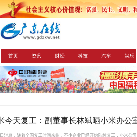
首页
资讯
财经
科技
汽车
娱乐
米今天复工：副董事长林斌晒小米办公
10日消息，随着全国复工时间来临，不少企业已经开始陆续复工，小米公