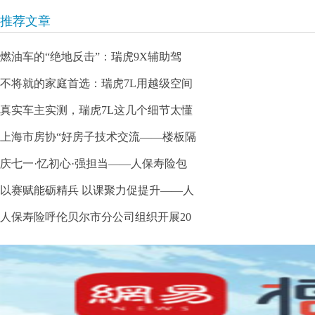
推荐文章
燃油车的“绝地反击”：瑞虎9X辅助驾
不将就的家庭首选：瑞虎7L用越级空间
真实车主实测，瑞虎7L这几个细节太懂
上海市房协“好房子技术交流——楼板隔
庆七一·忆初心·强担当——人保寿险包
以赛赋能砺精兵 以课聚力促提升——人
人保寿险呼伦贝尔市分公司组织开展20