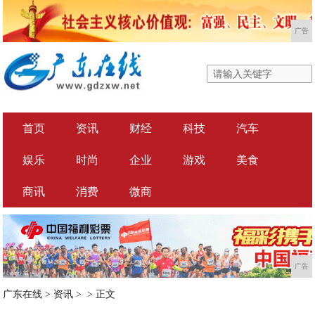
广告
首页
资讯
财经
科技
汽车
娱乐
时尚
企业
游戏
美食
商讯
消费
微商
广告
广东在线
>
资讯
> >
正文