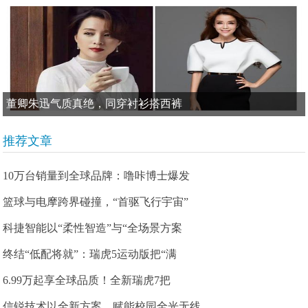
董卿朱迅气质真绝，同穿衬衫搭西裤
推荐文章
10万台销量到全球品牌：噜咔博士爆发
篮球与电摩跨界碰撞，“首驱飞行宇宙”
科捷智能以“柔性智造”与“全场景方案
终结“低配将就”：瑞虎5运动版把“满
6.99万起享全球品质！全新瑞虎7把
信锐技术以全新方案，赋能校园全光无线