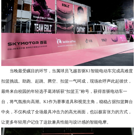
当晚最受瞩目的环节，当属球员飞越首驱K1智能电动车完成高难度
扣篮挑战。助跑、起跳、腾空、扣篮一气呵成，现场欢呼声此起彼伏，
最终来自校园的年轻选手葛涛斩获“扣篮王”称号，获得首驱电动车一
台，将气氛推向高潮。K1作为赛事道具和视觉主角，稳稳占据扣篮舞台
中央，不仅构成了全场最具冲击力的高光画面，也以极富张力的方式，
让更多年轻用户记住了这款兼具性能与设计感的智能电摩。