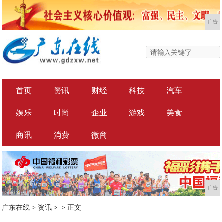
广告
首页
资讯
财经
科技
汽车
娱乐
时尚
企业
游戏
美食
商讯
消费
微商
广告
广东在线
>
资讯
> >
正文