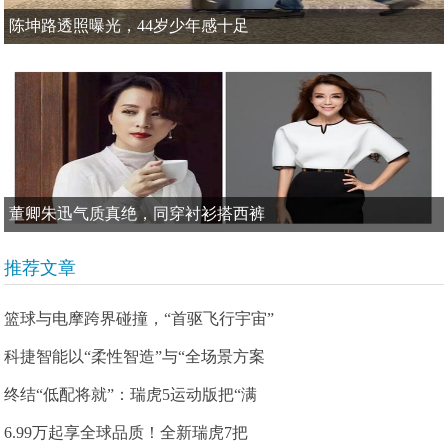
陈坤路透照曝光，44岁少年感十足
董卿朱迅气质真绝，同穿衬衫搭西裤
推荐文章
篮球与电摩跨界碰撞，“首驱飞行宇宙”
科捷智能以“柔性智造”与“全场景方案
终结“低配将就”：瑞虎5运动版把“满
6.99万起享全球品质！全新瑞虎7把