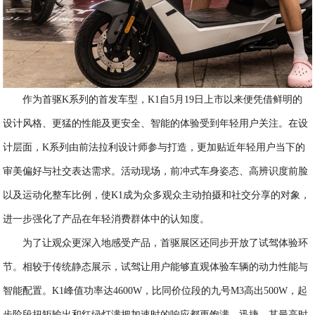
作为首驱K系列的首发车型，K1自5月19日上市以来便凭借鲜明的
设计风格、更猛的性能及更安全、智能的体验受到年轻用户关注。在设
计层面，K系列由前法拉利设计师参与打造，更加贴近年轻用户当下的
审美偏好与社交表达需求。活动现场，前冲式车身姿态、高辨识度前脸
以及运动化整车比例，使K1成为众多观众主动拍摄和社交分享的对象，
进一步强化了产品在年轻消费群体中的认知度。
为了让观众更深入地感受产品，首驱展区还同步开放了试驾体验环
节。相较于传统静态展示，试驾让用户能够直观体验车辆的动力性能与
智能配置。K1峰值功率达4600W，比同价位段的九号M3高出500W，起
步阶段扭矩输出和红绿灯满把加速时的响应都更饱满、迅捷。其最高时