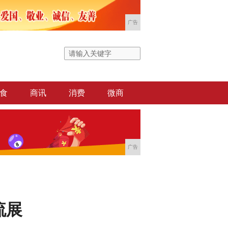
广告
食
商讯
消费
微商
广告
流展