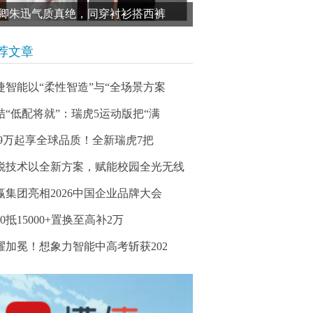
卿朱迅气质真绝，同穿衬衫搭西裤
荐文章
捷智能以“柔性智造”与“全场景方案
结“低配将就”：瑞虎5运动版把“满
.99万起享全球品质！全新瑞虎7把
锐技术以全新方案，赋能校园全光无线
赢集团亮相2026中国企业品牌大会
00抵15000+置换至高补2万
耀加冕！想象力智能中高考斩获202