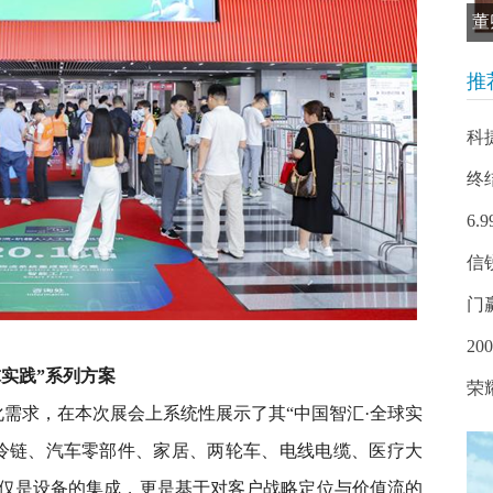
董
推
科
终
6
信
门
20
球实践”系列方案
荣
需求，在本次展会上系统性展示了其“中国智汇·全球实
冷链、汽车零部件、家居、两轮车、电线电缆、医疗大
仅是设备的集成，更是基于对客户战略定位与价值流的