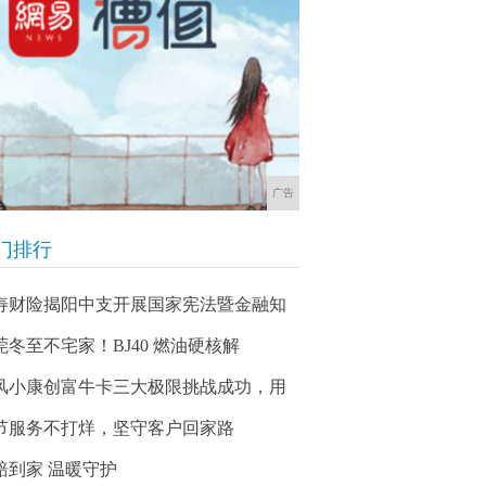
广告
门排行
寿财险揭阳中支开展国家宪法暨金融知
莞冬至不宅家！BJ40 燃油硬核解
风小康创富牛卡三大极限挑战成功，用
节服务不打烊，坚守客户回家路
赔到家 温暖守护