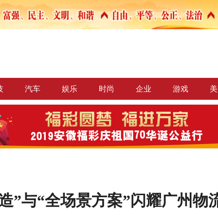
技
汽车
娱乐
时尚
企业
游戏
美
造”与“全场景方案”闪耀广州物