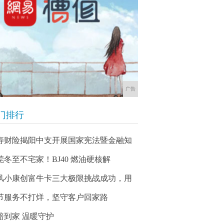
广告
门排行
寿财险揭阳中支开展国家宪法暨金融知
莞冬至不宅家！BJ40 燃油硬核解
风小康创富牛卡三大极限挑战成功，用
节服务不打烊，坚守客户回家路
赔到家 温暖守护