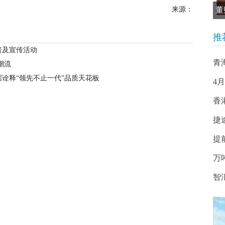
来源：
董
推
普及宣传活动
青
潮流
诠释“领先不止一代”品质天花板
4
香港
捷
提
万
智