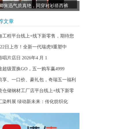
卿朱迅气质真绝，同穿衬衫搭西裤
荐文章
海工程平台线上+线下新零售，期待您
月22日上市！全新一代瑞虎9重塑中
唱片店日 2026年4 月 1
途超级置换GO，五一购车赢4999
前享、一口价、豪礼包，奇瑞五一福利
吨仓储钢材工厂店平台线上+线下新零
汇染料展 绿动新未来：传化纺织化