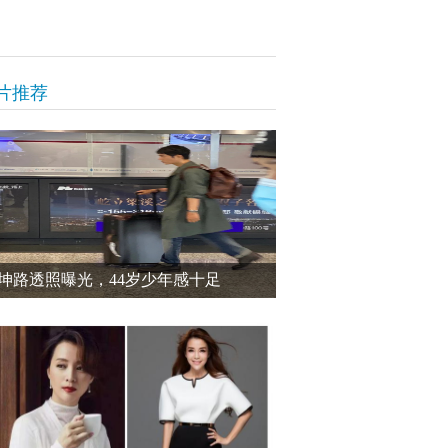
片推荐
坤路透照曝光，44岁少年感十足