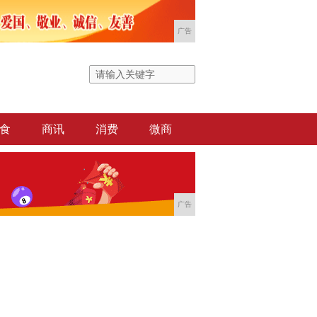
广告
食
商讯
消费
微商
广告