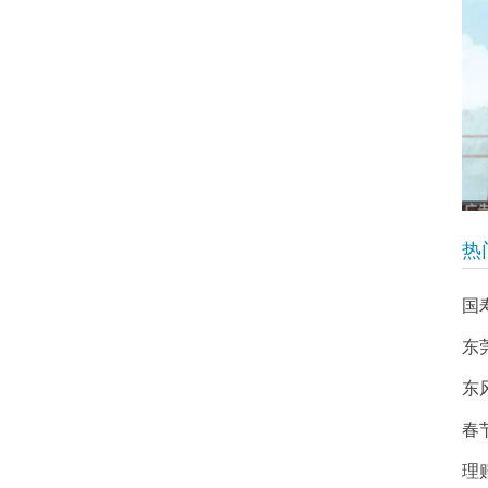
热
国
东
东
春
理