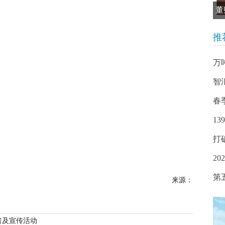
董
推
万
智
春
1
打
2
第
来源：
普及宣传活动