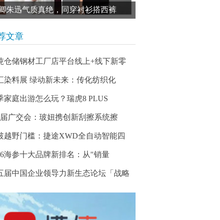
卿朱迅气质真绝，同穿衬衫搭西裤
荐文章
吨仓储钢材工厂店平台线上+线下新零
汇染料展 绿动新未来：传化纺织化
季家庭出游怎么玩？瑞虎8 PLUS
39届广交会：玻妞携创新刮擦系统擦
破越野门槛：捷途XWD全自动智能四
026海参十大品牌新排名：从"销量
五届中国企业领导力新生态论坛「战略