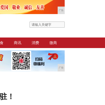
广告
食
商讯
消费
微商
广告
驻！