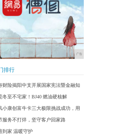
广告
门排行
寿财险揭阳中支开展国家宪法暨金融知
莞冬至不宅家！BJ40 燃油硬核解
风小康创富牛卡三大极限挑战成功，用
节服务不打烊，坚守客户回家路
赔到家 温暖守护