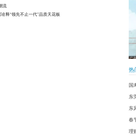
潮流
诠释“领先不止一代”品质天花板
热
国
东
东
春
理