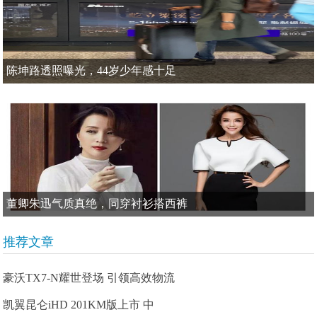
陈坤路透照曝光，44岁少年感十足
董卿朱迅气质真绝，同穿衬衫搭西裤
推荐文章
豪沃TX7-N耀世登场 引领高效物流
凯翼昆仑iHD 201KM版上市 中