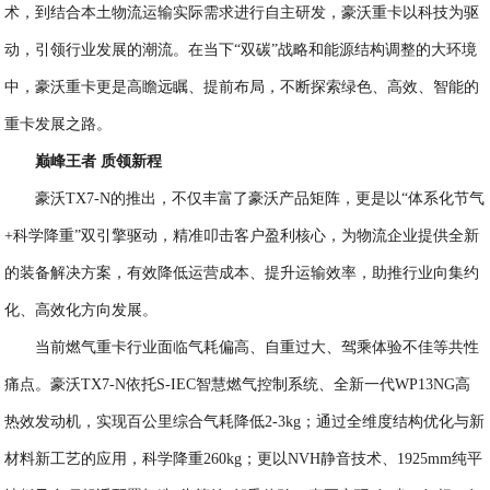
术，到结合本土物流运输实际需求进行自主研发，豪沃重卡以科技为驱
动，引领行业发展的潮流。在当下“双碳”战略和能源结构调整的大环境
中，豪沃重卡更是高瞻远瞩、提前布局，不断探索绿色、高效、智能的
重卡发展之路。
巅峰王者 质领新程
豪沃TX7-N的推出，不仅丰富了豪沃产品矩阵，更是以“体系化节气
+科学降重”双引擎驱动，精准叩击客户盈利核心，为物流企业提供全新
的装备解决方案，有效降低运营成本、提升运输效率，助推行业向集约
化、高效化方向发展。
当前燃气重卡行业面临气耗偏高、自重过大、驾乘体验不佳等共性
痛点。豪沃TX7-N依托S-IEC智慧燃气控制系统、全新一代WP13NG高
热效发动机，实现百公里综合气耗降低2-3kg；通过全维度结构优化与新
材料新工艺的应用，科学降重260kg；更以NVH静音技术、1925mm纯平