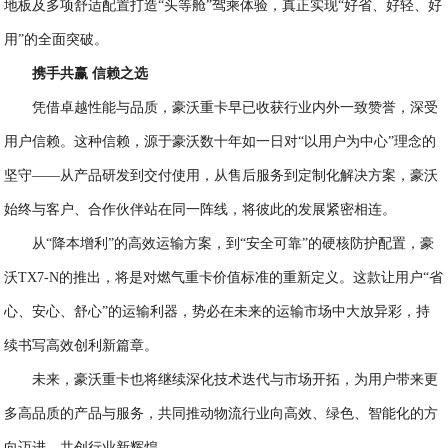
地板及多项舒适配置打造“头等舱”驾乘体验，真正实现“好省、好轻、好
用”的全面突破。
携手共赢 信赖之选
凭借卓越性能与品质，豪沃重卡早已收获行业内外一致赞誉，深受
用户信赖。这种信赖，源于豪沃数十年如一日对“以用户为中心”理念的
坚守——从产品研发到交付使用，从售后服务到定制化解决方案，豪沃
始终与客户、合作伙伴站在同一阵线，将彼此的发展紧密相连。
从“降本增利”的高效运输方案，到“安全可靠”的硬核防护配置，豪
沃TX7-N的推出，将是对燃气重卡价值标准的重新定义。这款让用户“省
心、安心、舒心”的运输利器，势必在未来的运输市场中大放异彩，持
续书写高效创利新篇章。
未来，豪沃重卡也将继续深化技术迭代与市场开拓，为用户带来更
多高品质的产品与服务，共同推动物流行业向高效、绿色、智能化的方
向迈进，共创行业新辉煌。