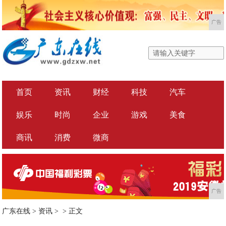
广告
首页
资讯
财经
科技
汽车
娱乐
时尚
企业
游戏
美食
商讯
消费
微商
广告
广东在线
>
资讯
> >
正文