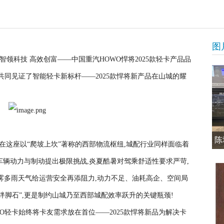
图
 ,“智领科技 高效创富——中国重汽HOWO悍将2025款轻卡产品品
,共同见证了智能轻卡新标杆——2025款悍将新产品在山城的耀
陈
在这座以“爬坡上坎”著称的西部物流枢纽,城配行业同样面临着
车辆动力与制动提出极限挑战,炎夏酷暑对驾乘舒适性要求严苛,
雾多雨天气给运营安全再添阻力,动力不足、油耗高企、空间局
绊脚石”,更是制约山城乃至西部城配效率跃升的关键瓶颈!
O轻卡始终将卡友需求放在首位——2025款悍将新品为解决卡