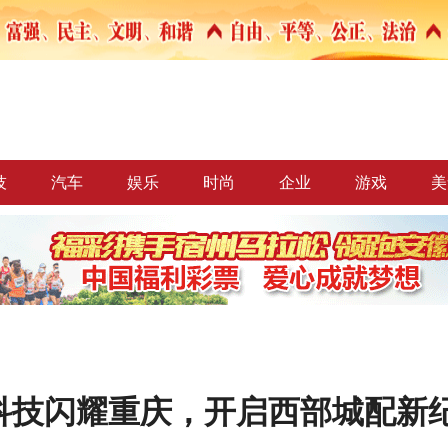
技
汽车
娱乐
时尚
企业
游戏
美
核科技闪耀重庆，开启西部城配新