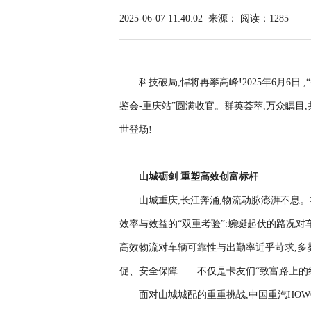
2025-06-07 11:40:02
来源：
阅读：1285
科技破局,悍将再攀高峰!2025年6月6日
鉴会-重庆站”圆满收官。群英荟萃,万众瞩目
世登场!
山城砺剑 重塑
高效
创富标杆
山城重庆,长江奔涌,物流动脉澎湃不息。
效率与效益的“双重考验”:蜿蜒起伏的路况对
高效物流对车辆可靠性与出勤率近乎苛求,多
促、安全保障……不仅是卡友们“致富路上的
面对山城城配的重重挑战,中国重汽HOW