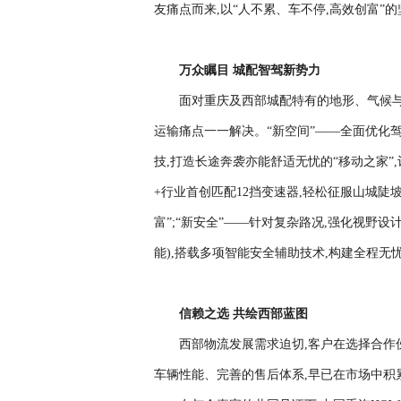
友痛点而来,以“人不累、车不停,高效创富”
万众瞩目 城配智驾新势力
面对重庆及西部城配特有的地形、气候与高
运输痛点一一解决。“新空间”——全面优化
技,打造长途奔袭亦能舒适无忧的“移动之家”,
+行业首创匹配12挡变速器,轻松征服山城陡坡
富”;“新安全”——针对复杂路况,强化视野
能),搭载多项智能安全辅助技术,构建全程无
信赖之选 共绘西部蓝图
西部物流发展需求迫切,客户在选择合作
车辆性能、完善的售后体系,早已在市场中积