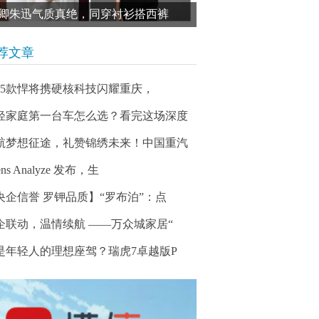
卿朱迅气质真绝，同穿衬衫搭西裤
荐文章
025款悍将携硬核科技闪耀重庆，
轻家庭第一台车怎么选？看完这场深度
航梦想征途，礼赞锦绣未来！中国重汽
ens Analyze 发布，生
央企信誉 罗钾品质】“罗布泊”：点
企联动，温情续航 ——万众城家居“
是年轻人的理想座驾？瑞虎7卓越版P