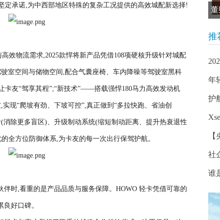
的坚定承诺,为中西部地区特殊的复杂工况提供的高效城配新选择!
董
推
效物流需求,2025款悍将新产品凭借108项硬核升级针对城配
2
驾驶室空间与储物空间,配合气囊座椅、车内降噪等驾驶室黑科
年
让卡友“驾享其程”;“新技术”——搭载强悍180马力高效发动机
护
,实现“爬坡有劲、下坡可控”,真正做到“多拉快跑、省油创
Xs
设计(消除更多盲区)、升级制动系统(缩短制动距离、提升热衰退性
【
忧的全方位防御体系,为卡友的每一次出行保驾护航。
社
谁
伙伴时,看重的是产品品质与服务保障。HOWO 轻卡凭借可靠的
累良好口碑。