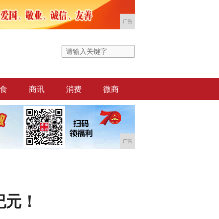
广告
食
商讯
消费
微商
广告
纪元！