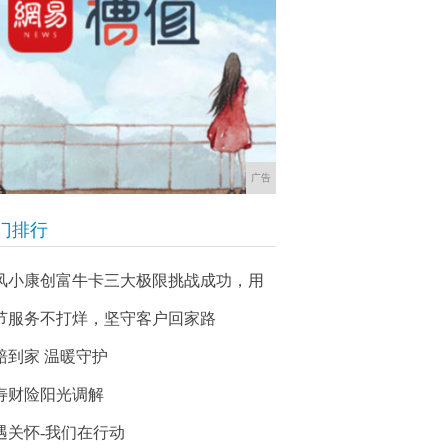
广告
门排行
风小康创富牛卡三大极限挑战成功，用
节服务不打烊，坚守客户回家路
赔到家 温暖守护
寿财险阳光调解
遇关怀-我们在行动