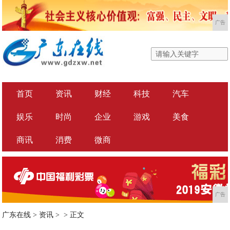
广告
首页
资讯
财经
科技
汽车
娱乐
时尚
企业
游戏
美食
商讯
消费
微商
广告
广东在线
>
资讯
> >
正文