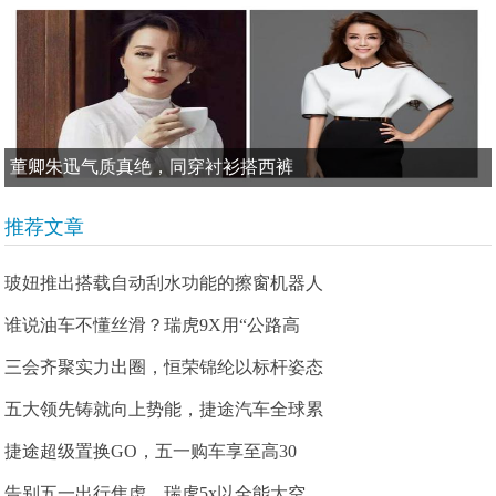
董卿朱迅气质真绝，同穿衬衫搭西裤
推荐文章
玻妞推出搭载自动刮水功能的擦窗机器人
谁说油车不懂丝滑？瑞虎9X用“公路高
三会齐聚实力出圈，恒荣锦纶以标杆姿态
五大领先铸就向上势能，捷途汽车全球累
捷途超级置换GO，五一购车享至高30
告别五一出行焦虑，瑞虎5x以全能大空