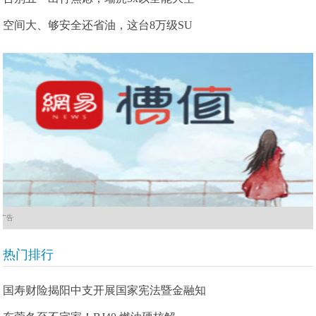
空间大、够安全还省油，这台8万级SU
广告
热门排行
国寿财险揭阳中支开展国家宪法暨金融知