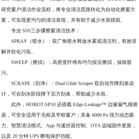
研究窗户清洁作业流程，将专业清洁思路转化为自动化擦窗方
案，可实现更均匀的清洁表现，并有助于减少水痕残留。
专业 SSS三步骤擦窗清洁技术：
SPRAY（喷水）：双广角喷水释放水雾或清洁剂，有效溶
解并软化污垢。
SWEEP（擦拭）：高密度纤维布均匀按压擦拭，抹除脏
污。
SCRAPE（刮净）：Dual Glide Scraper 双自动升降刮条设
计，可在刮水阶段降下后方刮条，帮助减少水痕。
此外，HOBOT-SP10 还搭载 Edge-Leakage™ 边缘漏气感测
器，可安全适用于无框及窄框窗户；具备 6000 Pa 强力动态吸
力、智慧清洁模式、App 与遙控器控制、OTA 远端固件更新，
以及 20 分钟 UPS 断电保护功能。