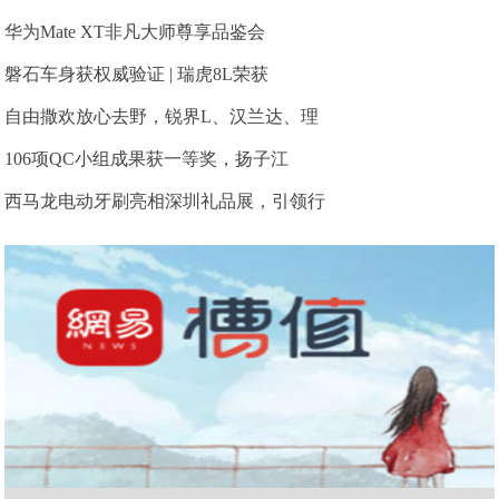
华为Mate XT非凡大师尊享品鉴会
磐石车身获权威验证 | 瑞虎8L荣获
自由撒欢放心去野，锐界L、汉兰达、理
106项QC小组成果获一等奖，扬子江
西马龙电动牙刷亮相深圳礼品展，引领行