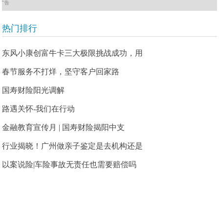
广告
热门排行
东风小康创富牛卡三大极限挑战成功，用
春节服务不打烊，坚守客户回家路
国寿财险阳光调解
路遇关怀-我们在行动
金融教育宣传月 | 国寿财险揭阳中支
行业揭晓！广州做亲子鉴定是去机构还是
以案说险|车险事故无责任也需要赔偿吗