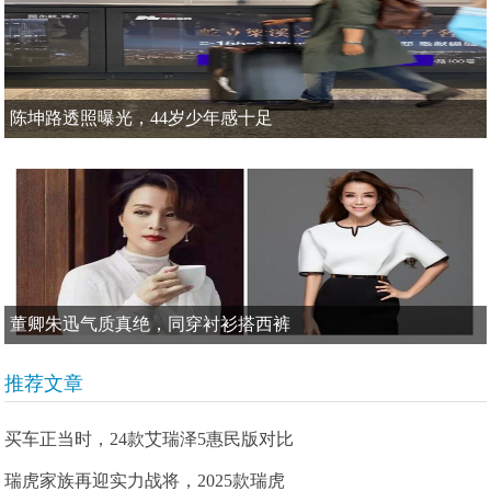
陈坤路透照曝光，44岁少年感十足
董卿朱迅气质真绝，同穿衬衫搭西裤
推荐文章
买车正当时，24款艾瑞泽5惠民版对比
瑞虎家族再迎实力战将，2025款瑞虎