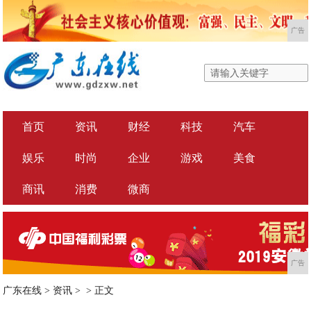
广告
首页
资讯
财经
科技
汽车
娱乐
时尚
企业
游戏
美食
商讯
消费
微商
广告
广东在线
>
资讯
> >
正文