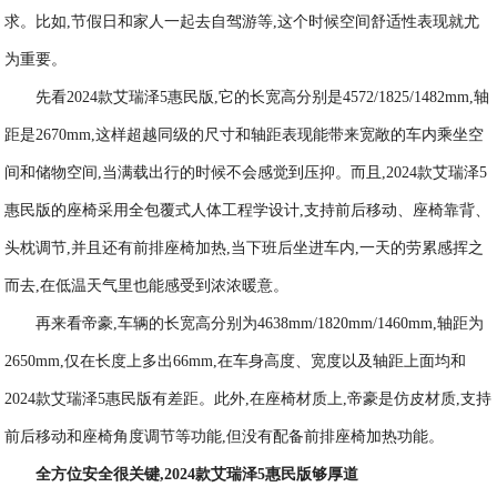
求。比如,节假日和家人一起去自驾游等,这个时候空间舒适性表现就尤
为重要。
先看2024款艾瑞泽5惠民版,它的长宽高分别是4572/1825/1482mm,轴
距是2670mm,这样超越同级的尺寸和轴距表现能带来宽敞的车内乘坐空
间和储物空间,当满载出行的时候不会感觉到压抑。而且,2024款艾瑞泽5
惠民版的座椅采用全包覆式人体工程学设计,支持前后移动、座椅靠背、
头枕调节,并且还有前排座椅加热,当下班后坐进车内,一天的劳累感挥之
而去,在低温天气里也能感受到浓浓暖意。
再来看帝豪,车辆的长宽高分别为4638mm/1820mm/1460mm,轴距为
2650mm,仅在长度上多出66mm,在车身高度、宽度以及轴距上面均和
2024款艾瑞泽5惠民版有差距。此外,在座椅材质上,帝豪是仿皮材质,支持
前后移动和座椅角度调节等功能,但没有配备前排座椅加热功能。
全方位安全
很
关键,2024款艾瑞泽5
惠民版够
厚道