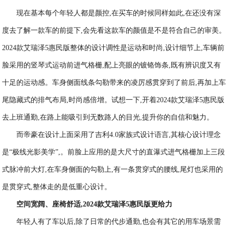
现在基本每个年轻人都是颜控,在买车的时候同样如此,在还没有深
度去了解一款车的前提下,会先看这款车的颜值是不是符合自己的审美。
2024款艾瑞泽5惠民版整体的设计调性是运动和时尚,设计细节上,车辆前
脸采用的竖琴式运动前进气格栅,配上亮眼的镀铬饰条,既有辨识度又有
十足的运动感。车身侧面线条勾勒带来的凌厉感贯穿到了前后,再加上车
尾隐藏式的排气布局,时尚感倍增。试想一下,开着2024款艾瑞泽5惠民版
去上班通勤,在路上能吸引到无数路人的目光,提升你的自信和魅力。
而帝豪在设计上面采用了吉利4.0家族式设计语言,其核心设计理念
是“极线光影美学”,。前脸上应用的是大尺寸的直瀑式进气格栅加上三段
式脉冲前大灯,在车身侧面的勾勒上,有一条贯穿式的腰线,尾灯也采用的
是贯穿式,整体走的是低重心设计。
空间宽阔、座椅舒适,2024款艾瑞泽5
惠民版
更给力
年轻人有了车以后,除了日常的代步通勤,也会有其它的用车场景需