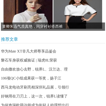
董卿朱迅气质真绝，同穿衬衫搭西裤
推荐文章
华为Mate XT非凡大师尊享品鉴会
磐石车身获权威验证 | 瑞虎8L荣获
自由撒欢放心去野，锐界L、汉兰达、理
106项QC小组成果获一等奖，扬子江
西马龙电动牙刷亮相深圳礼品展，引领行
好钢用在刀刃上，这一次，锐界L读懂了
为何奇瑞欧萌达能成为年轻人的理想出行