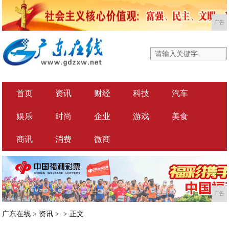
广告
首页
资讯
财经
科技
汽车
娱乐
时尚
企业
游戏
美食
商讯
消费
微商
广告
广东在线
>
资讯
> >
正文