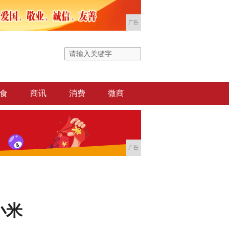
广告
食
商讯
消费
微商
广告
小米