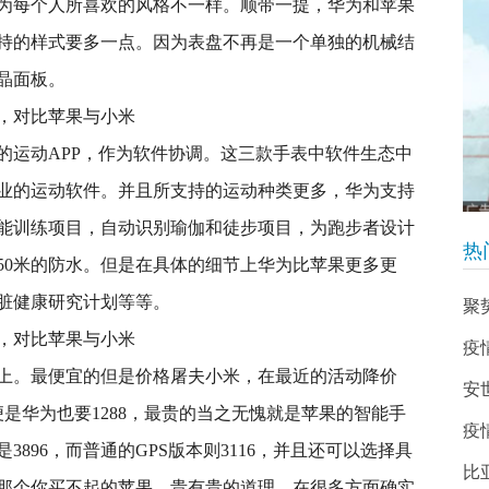
为每个人所喜欢的风格不一样。顺带一提，华为和苹果
持的样式要多一点。因为表盘不再是一个单独的机械结
晶面板。
的运动APP，作为软件协调。这三款手表中软件生态中
业的运动软件。并且所支持的运动种类更多，华为支持
能训练项目，自动识别瑜伽和徒步项目，为跑步者设计
热
50米的防水。但是在具体的细节上华为比苹果更多更
脏健康研究计划等等。
聚
疫
上。最便宜的但是价格屠夫小米，在最近的活动降价
安
便是华为也要1288，最贵的当之无愧就是苹果的智能手
疫
896，而普通的GPS版本则3116，并且还可以选择具
比
那个你买不起的苹果，贵有贵的道理，在很多方面确实