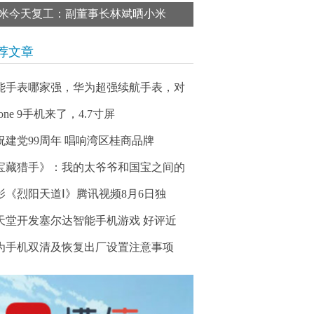
米今天复工：副董事长林斌晒小米
荐文章
能手表哪家强，华为超强续航手表，对
hone 9手机来了，4.7寸屏
祝建党99周年 唱响湾区桂商品牌
宝藏猎手》：我的太爷爷和国宝之间的
影《烈阳天道Ⅰ》腾讯视频8月6日独
天堂开发塞尔达智能手机游戏 好评近
为手机双清及恢复出厂设置注意事项