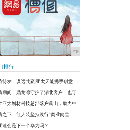
广告
门排行
势待发，谋远共赢|亚太天能携手创意
情期间，鼎龙湾守护了湖北客户，也守
世亚太增材科技总部落户萧山，助力中
情之下，红人装坚持践行“商业向善”
亚迪会是下一个华为吗？