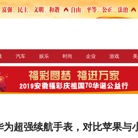
技
汽车
娱乐
时尚
企业
游戏
美
华为超强续航手表，对比苹果与