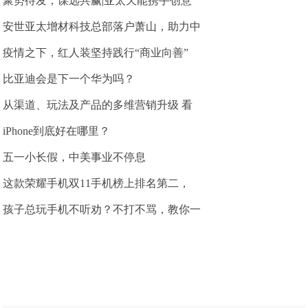
聚势待发，谋远共赢|亚太天能携手创意
安世亚太增材科技总部落户萧山，助力中
疫情之下，红人装坚持践行“商业向善”
比亚迪会是下一个华为吗？
从渠道、玩法及产品的多维营销升级 看
iPhone到底好在哪里？
五一小长假，中美事业不停息
这款荣耀手机双11手机榜上排名第二，
孩子总玩手机不听劝？不打不骂，教你一