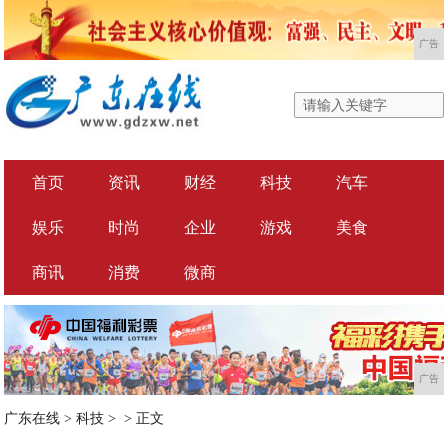
广告
首页
资讯
财经
科技
汽车
娱乐
时尚
企业
游戏
美食
商讯
消费
微商
广告
广东在线
>
科技
> >
正文