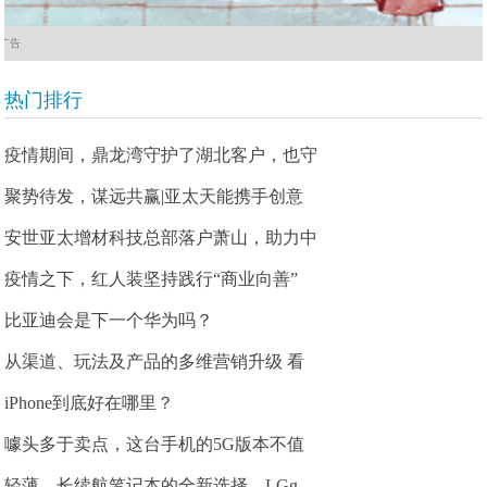
广告
热门排行
疫情期间，鼎龙湾守护了湖北客户，也守
聚势待发，谋远共赢|亚太天能携手创意
安世亚太增材科技总部落户萧山，助力中
疫情之下，红人装坚持践行“商业向善”
比亚迪会是下一个华为吗？
从渠道、玩法及产品的多维营销升级 看
iPhone到底好在哪里？
噱头多于卖点，这台手机的5G版本不值
轻薄、长续航笔记本的全新选择，LGg