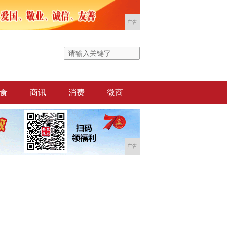
广告
食
商讯
消费
微商
广告