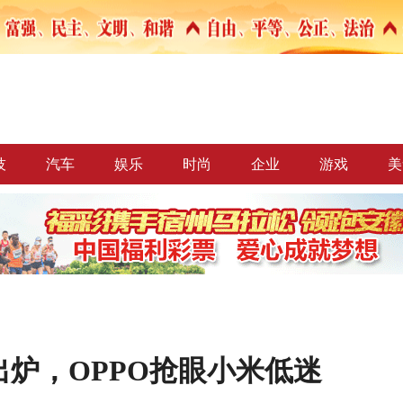
技
汽车
娱乐
时尚
企业
游戏
美
炉，OPPO抢眼小米低迷