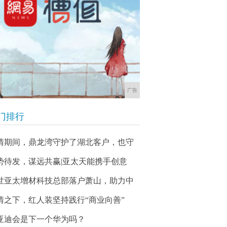
广告
门排行
情期间，鼎龙湾守护了湖北客户，也守
势待发，谋远共赢|亚太天能携手创意
世亚太增材科技总部落户萧山，助力中
情之下，红人装坚持践行“商业向善”
亚迪会是下一个华为吗？