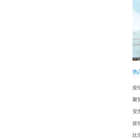
热
疫
聚
安
疫
比