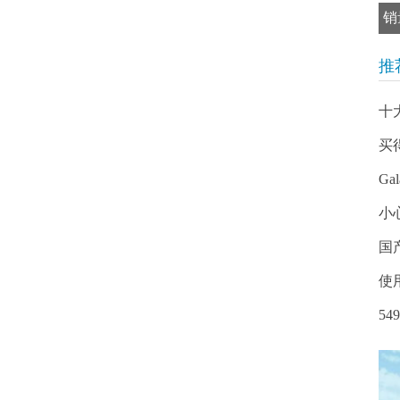
销
推
十
买
Ga
小
国
使
54