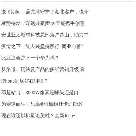
疫情期间，鼎龙湾守护了湖北客户，也守
聚势待发，谋远共赢|亚太天能携手创意
安世亚太增材科技总部落户萧山，助力中
疫情之下，红人装坚持践行“商业向善”
比亚迪会是下一个华为吗？
从渠道、玩法及产品的多维营销升级 看
iPhone到底好在哪里？
邓超站台，8000W像素是噱头还是自
为赛道而生！乐高®机械组杜卡迪PAN
现在谁还以排量论英雄？全新Jeep+