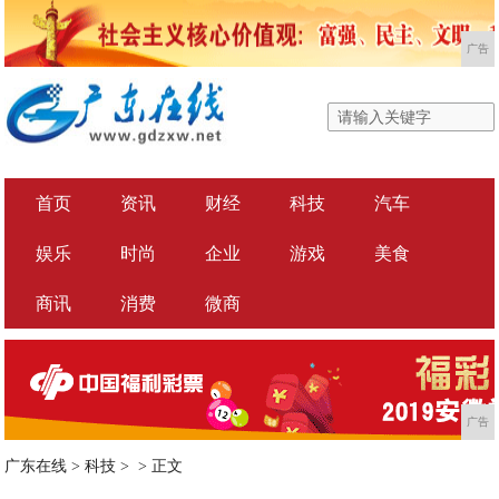
广告
首页
资讯
财经
科技
汽车
娱乐
时尚
企业
游戏
美食
商讯
消费
微商
广告
广东在线
>
科技
> >
正文