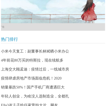
广告
热门排行
小米今天复工：副董事长林斌晒小米办公
4年前花80万买的特斯拉，现在续航多
上海交大顾孟迪：疫情过后，一线城市房
疫情肆虐房地产市场面临危机！2020
销量暴跌50%！国产手机厂商遭遇巨大
年轻人创业，为啥没人选制造业，全都扎
Ella3岁儿子给任家萱拍大片，网友