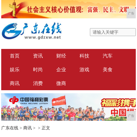
广告
首页
资讯
财经
科技
汽车
娱乐
时尚
企业
游戏
美食
商讯
消费
微商
广告
广东在线
>
商讯
> >
正文