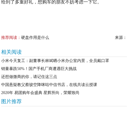
给到了多重好礼，想购车的朋友不妨考虑一下它。
推荐阅读：
硬盘作用是什么
来源：
相关阅读
小米今天复工：副董事长林斌晒小米办公室内景，全员戴口罩
销量暴跌50%！国产手机厂商遭遇巨大挑战
还想做微商的你，请记住这三点
中国悬疑教父蔡骏空降咪咕中信书店，在线共读云授课
2020年 易团购年会盛典 星辉所向，荣耀致尚
图片推荐