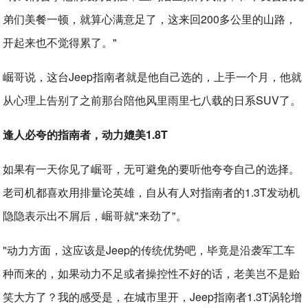
弟们美餐一顿，就算心满意足了，这来回200多公里的山路，
开起来也不觉得累了。"
崛哥说，这台Jeep指南者就是他自己选的，上手一个月，他就
从心理上告别了之前那台陪他风里雨里七八载的日系SUV了。
逢人必夸的指南者，动力媲美1.8T
如果有一天你见了崛哥，无可避免的要听他夸夸自己的选择。
老司机都喜欢用排量论英雄，自从有人对指南者的1.3T发动机
隐隐表示出不屑后，崛哥就"来劲了"。
"动力方面，这应该是Jeep的传统优势吧，毕竟是沿袭军工车
种而来的，如果动力不足或者操控性不好的话，老美岂不是贻
笑大方了？我的感受是，在城市里开，Jeep指南者1.3T涡轮增