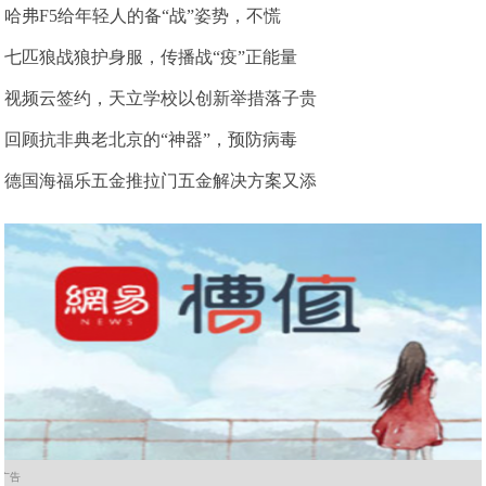
哈弗F5给年轻人的备“战”姿势，不慌
七匹狼战狼护身服，传播战“疫”正能量
视频云签约，天立学校以创新举措落子贵
回顾抗非典老北京的“神器”，预防病毒
德国海福乐五金推拉门五金解决方案又添
广告