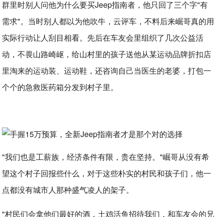
群里时别人问他为什么要买Jeep指南者，他只回了三个字"有
需求"。当时别人都以为他吹牛，云评车，不料后来崛哥真的用
实际行动让人刮目相看。先后在车友会里组织了几次公益活
动，不畏山路崎岖，给山村里的孩子送他从某运动品牌折扣店
里淘来的运动装、运动鞋，还咨询自己当医生的老婆，打包一
个个的急救医药箱分发到村子里。
"我们也是工薪族，经济条件有限，贵在坚持。"崛哥从没有希
望这个村子回报些什么，对于这些朴实的村民和孩子们，他一
点都没有城市人那种盛气凌人的架子。
"村民们会拿他们最好的酒，土鸡活鱼招待我们，和车友会的兄