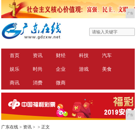
广告
首页
资讯
财经
科技
汽车
娱乐
时尚
企业
游戏
美食
商讯
消费
微商
广告
广东在线
>
资讯
> >
正文