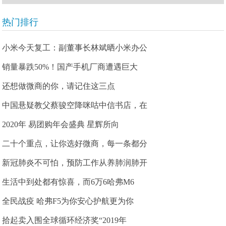
热门排行
小米今天复工：副董事长林斌晒小米办公
销量暴跌50%！国产手机厂商遭遇巨大
还想做微商的你，请记住这三点
中国悬疑教父蔡骏空降咪咕中信书店，在
2020年 易团购年会盛典 星辉所向
二十个重点，让你选好微商，每一条都分
新冠肺炎不可怕，预防工作从养肺润肺开
生活中到处都有惊喜，而6万6哈弗M6
全民战疫 哈弗F5为你安心护航更为你
拾起卖入围全球循环经济奖“2019年