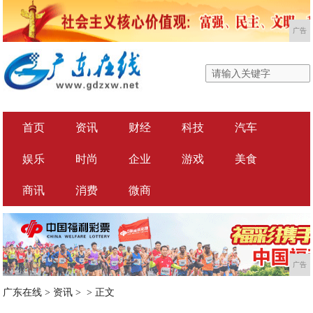
广告
首页
资讯
财经
科技
汽车
娱乐
时尚
企业
游戏
美食
商讯
消费
微商
广告
广东在线
>
资讯
> >
正文