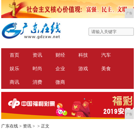
广告
首页
资讯
财经
科技
汽车
娱乐
时尚
企业
游戏
美食
商讯
消费
微商
广告
广东在线
>
资讯
> >
正文