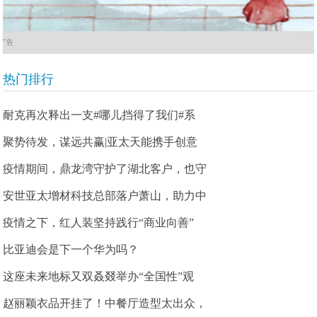
广告
热门排行
耐克再次释出一支#哪儿挡得了我们#系
聚势待发，谋远共赢|亚太天能携手创意
疫情期间，鼎龙湾守护了湖北客户，也守
安世亚太增材科技总部落户萧山，助力中
疫情之下，红人装坚持践行“商业向善”
比亚迪会是下一个华为吗？
这座未来地标又双叒叕举办“全国性”观
赵丽颖衣品开挂了！中餐厅造型太出众，