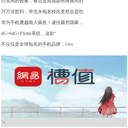
巨头间的较量，看百度高德如何殊途同归
万万没想到，华北水电老校区竟然会是吃
华为手机遭越南人疯抢！逮住最穷国家，
4G+64G+Flyme系统，这款“
不仅仅是全球知名的手机品牌，vivo
广告