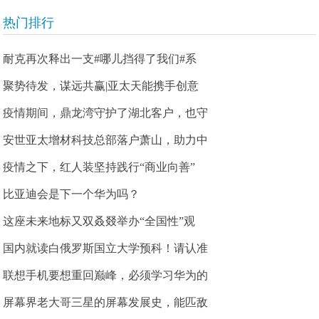
热门排行
耐克再次释出一支#哪儿挡得了我们#系
聚势待发，谋远共赢|亚太天能携手创意
疫情期间，鼎龙湾守护了湖北客户，也守
安世亚太增材科技总部落户萧山，助力中
疫情之下，红人装坚持践行“商业向善”
比亚迪会是下一个华为吗？
这座未来地标又双叒叕举办“全国性”观
国内就读白俄罗斯国立大学预科！请认准
联想手机要想重回巅峰，必须学习华为的
屏幕界老大哥三星的屏幕发展史，能匹敌