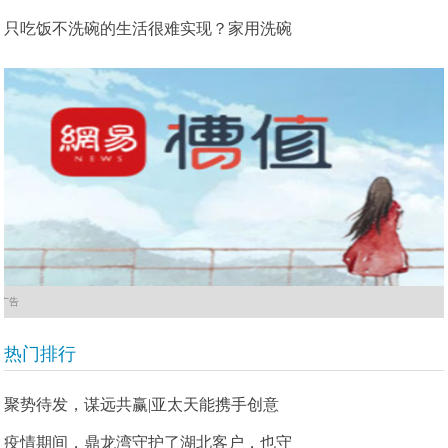
只吃饭不洗碗的生活很难实现？家用洗碗
广告
热门排行
聚势待发，谋远共赢|亚太天能携手创意
疫情期间，鼎龙湾守护了湖北客户，也守