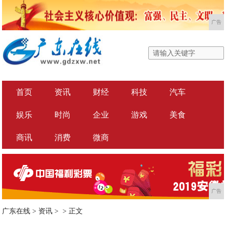
广告
首页
资讯
财经
科技
汽车
娱乐
时尚
企业
游戏
美食
商讯
消费
微商
广告
广东在线
>
资讯
> >
正文