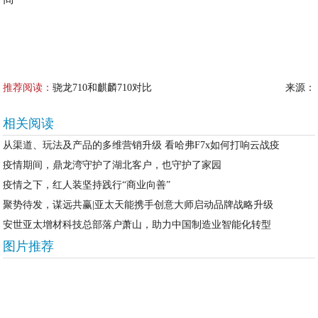
推荐阅读：
骁龙710和麒麟710对比
来源：
相关阅读
从渠道、玩法及产品的多维营销升级 看哈弗F7x如何打响云战疫
疫情期间，鼎龙湾守护了湖北客户，也守护了家园
疫情之下，红人装坚持践行“商业向善”
聚势待发，谋远共赢|亚太天能携手创意大师启动品牌战略升级
安世亚太增材科技总部落户萧山，助力中国制造业智能化转型
图片推荐