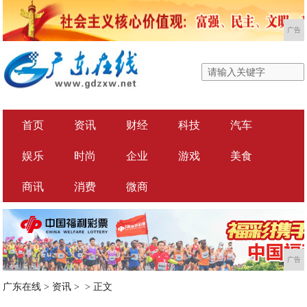
广告
首页
资讯
财经
科技
汽车
娱乐
时尚
企业
游戏
美食
商讯
消费
微商
广告
广东在线
>
资讯
> >
正文