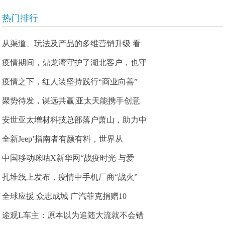
热门排行
从渠道、玩法及产品的多维营销升级 看
疫情期间，鼎龙湾守护了湖北客户，也守
疫情之下，红人装坚持践行“商业向善”
聚势待发，谋远共赢|亚太天能携手创意
安世亚太增材科技总部落户萧山，助力中
全新Jeep⁺指南者有颜有料，世界从
中国移动咪咕X新华网“战疫时光 与爱
扎堆线上发布，疫情中手机厂商“战火”
全球应援 众志成城 广汽菲克捐赠10
途观L车主：原本以为追随大流就不会错