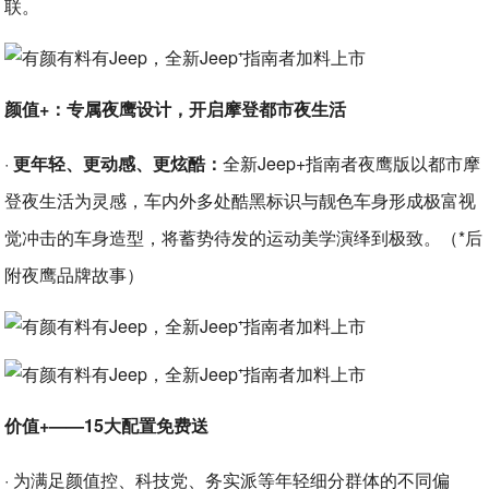
联。
颜值+：专属夜鹰设计，开启摩登都市夜生活
·
更年轻、更动感、更炫酷：
全新Jeep+指南者夜鹰版以都市摩
登夜生活为灵感，车内外多处酷黑标识与靓色车身形成极富视
觉冲击的车身造型，将蓄势待发的运动美学演绎到极致。（*后
附夜鹰品牌故事）
价值+——15大配置免费送
· 为满足颜值控、科技党、务实派等年轻细分群体的不同偏