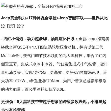
Jeep黄金动力+17种路况全掌控+Jeep智能车联——世界从此
没【玩】没了
- 四缸小钢炮，动力超豪牌，油耗堪比日系：
全新Jeep+指南者
搭载全新GSE-T4 1.3T四缸涡轮增压发动机，拥有以第三代
Multi-air全可变气门调节技术领衔的九大黑科技，集合了缸内
侧置直喷、集成式水冷中冷器、气缸盖集成式排气歧管、变排
量机油泵等，实现"更强劲，更高效，更平稳"的越级表现，最
大功率127kW，峰值扭矩270N·m，为用户带来超越豪车级别
的动力能量，百公里油耗却低至6.0L。
更强劲：9大黑科技带来超乎想象的跨级参数表现，小排量起
步也有推背感