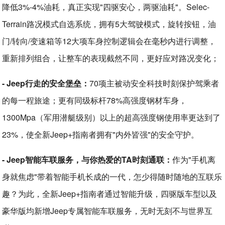
降低3%-4%油耗，真正实现"四驱安心，两驱油耗"。Selec-
Terrain路况模式自选系统，拥有5大驾驶模式，旋转按钮，油
门/转向/变速箱等12大项车身控制逻辑会在毫秒内进行调整，
重新排列组合，让整车的表现截然不同，更好应对路况变化；
- Jeep行走的安全堡垒：
70项主被动安全科技时刻保护驾乘者
的每一程旅途；更有同级标杆78%高强度钢材车身，
1300Mpa（军用潜艇级别）以上的超高强度钢使用率更达到了
23%，使全新Jeep+指南者拥有"内外皆强"的安全守护。
- Jeep智能车联服务，与你热爱的TA时刻通联：
作为"手机离
身就焦虑"带着智能手机长成的一代，怎少得随时随地的互联乐
趣？为此，全新Jeep+指南者通过智能升级，四驱版车型以及
豪华版均新增Jeep专属智能车联服务，无时无刻不与世界互