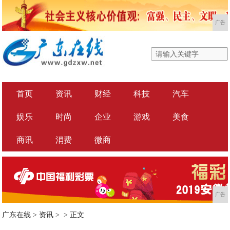
广告
首页
资讯
财经
科技
汽车
娱乐
时尚
企业
游戏
美食
商讯
消费
微商
广告
广东在线
>
资讯
> >
正文