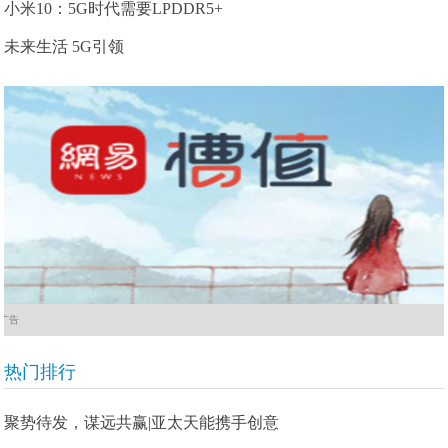
小米10：5G时代需要LPDDR5+
未来生活 5G引领
广告
热门排行
聚势待发，谋远共赢|亚太天能携手创意