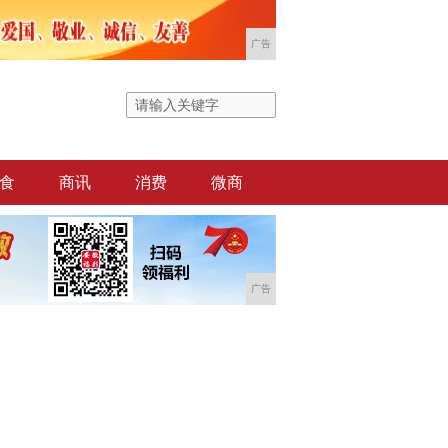
广告
食
商讯
消费
微商
广告