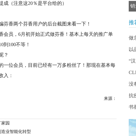
提成（注意这20％是平台给的）
销
推
编芬香两个芬香用户的后台截图来看一下！
香会员，6月初开始正式做芬香！基本上每天的推广单
做
0到100不等！
以
呢？
“
的一位会员，目前已经有一万多粉丝了！那现在基本每
CL
看收入：
没
抗
来源：
书
了家园
制造业智能化转型