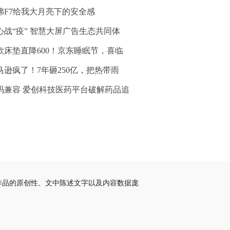
弗F7给我大月亮下的安全感
心战“疫” 智慧大屏广告生态共同体
款床垫直降600！京东睡眠节，喜临
马逊疯了！7年砸250亿，把热带雨
码兼容 爱创科技医药平台破解药品追
作品的原创性、文中陈述文字以及内容数据庞