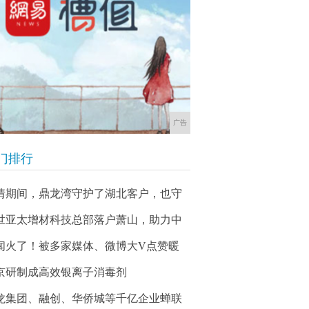
广告
门排行
情期间，鼎龙湾守护了湖北客户，也守
世亚太增材科技总部落户萧山，助力中
闻火了！被多家媒体、微博大V点赞暖
京研制成高效银离子消毒剂
龙集团、融创、华侨城等千亿企业蝉联