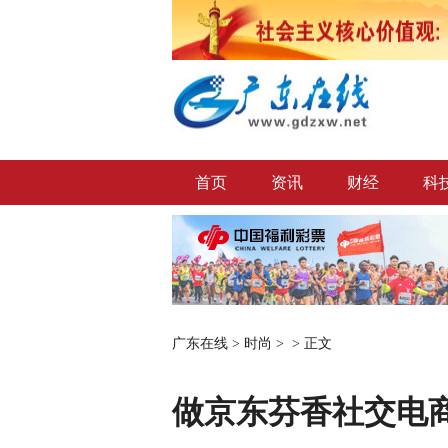
首页
资讯
财经
科
广东在线
>
时尚
> >
正文
做京东芬香社交电