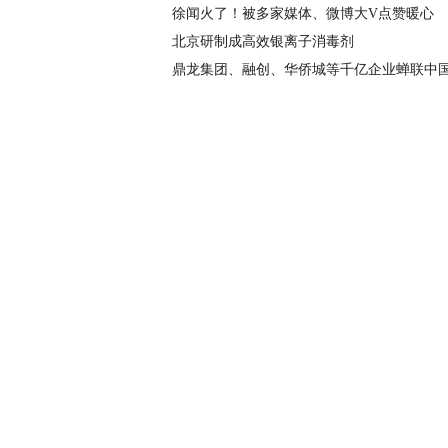
徐闻火了！被多家媒体、微博大V点赞暖心
北京研制成高效银离子消毒剂
鼎龙集团、融创、华侨城等千亿企业蝉联中国