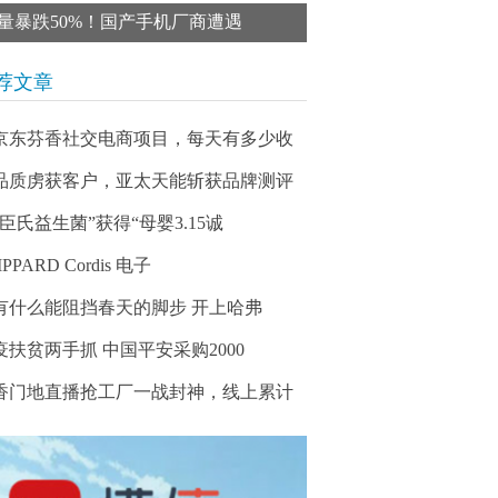
量暴跌50%！国产手机厂商遭遇
荐文章
京东芬香社交电商项目，每天有多少收
品质虏获客户，亚太天能斩获品牌测评
汉臣氏益生菌”获得“母婴3.15诚
IPPARD Cordis 电子
有什么能阻挡春天的脚步 开上哈弗
疫扶贫两手抓 中国平安采购2000
香门地直播抢工厂一战封神，线上累计