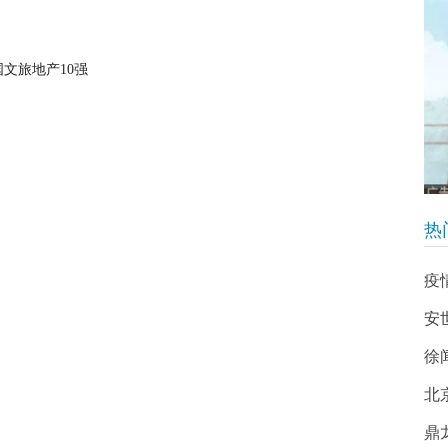
文旅地产10强
热
疫
安
徐
北
鼎