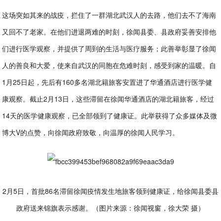
这场突如其来的战疫，拦住了一群湖北武汉人的去路，他们去不了海南
又回不了老家。在他们进退两难的时刻，徐闻县委、县政府妥善安排他
们进行医学观察，并提供了周到的生活与医疗服务；此善举彰显了徐闻
人的善良和大爱，使来自武汉的同胞在危难时刻，感受到家的温暖。自
1月25日起，先后有160多名湖北籍旅客安置进了华通酒店进行医学健
康观察。截止2月13日，这些滞留在徐闻华通酒店的湖北籍旅客，经过
14天的医学健康观察，已全部领到了健康证。此举获得了众多媒体及微
博大V的点赞，向徐闻政府致敬，向温厚的徐闻人民学习。
2月5日，首批86名滞留徐闻疫情发生地旅客领到健康证，给徐闻县委县
政府送来锦旗表示感谢。（图片来源：徐闻视窗，徐大荣 摄）