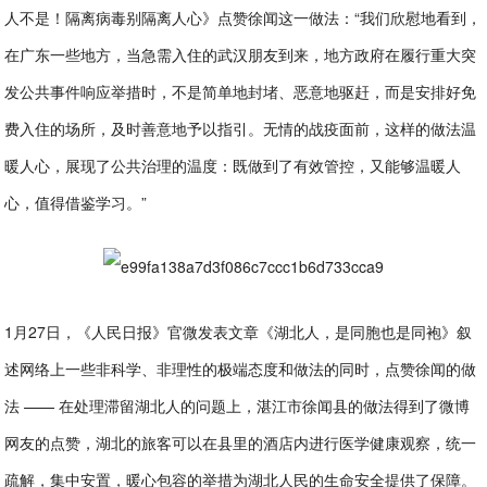
人不是！隔离病毒别隔离人心》点赞徐闻这一做法：“我们欣慰地看到，
在广东一些地方，当急需入住的武汉朋友到来，地方政府在履行重大突
发公共事件响应举措时，不是简单地封堵、恶意地驱赶，而是安排好免
费入住的场所，及时善意地予以指引。无情的战疫面前，这样的做法温
暖人心，展现了公共治理的温度：既做到了有效管控，又能够温暖人
心，值得借鉴学习。”
1月27日，《人民日报》官微发表文章《湖北人，是同胞也是同袍》叙
述网络上一些非科学、非理性的极端态度和做法的同时，点赞徐闻的做
法 —— 在处理滞留湖北人的问题上，湛江市徐闻县的做法得到了微博
网友的点赞，湖北的旅客可以在县里的酒店内进行医学健康观察，统一
疏解，集中安置，暖心包容的举措为湖北人民的生命安全提供了保障。