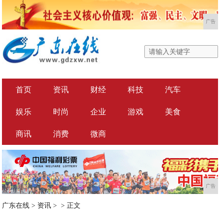
广告
首页
资讯
财经
科技
汽车
娱乐
时尚
企业
游戏
美食
商讯
消费
微商
广告
广东在线
>
资讯
> >
正文