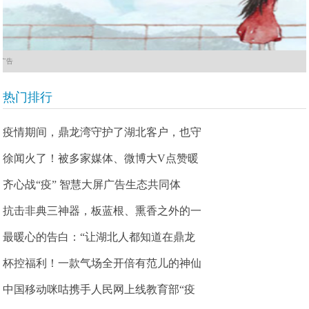
广告
热门排行
疫情期间，鼎龙湾守护了湖北客户，也守
徐闻火了！被多家媒体、微博大V点赞暖
齐心战“疫” 智慧大屏广告生态共同体
抗击非典三神器，板蓝根、熏香之外的一
最暖心的告白：“让湖北人都知道在鼎龙
杯控福利！一款气场全开倍有范儿的神仙
中国移动咪咕携手人民网上线教育部“疫