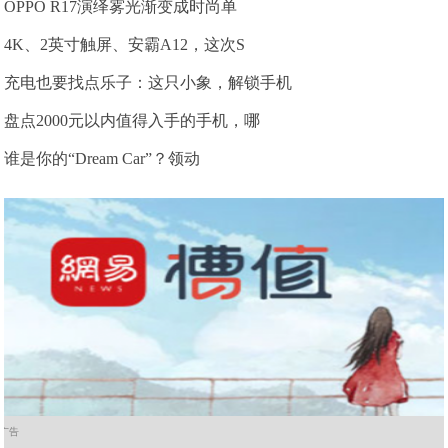
OPPO R17演绎雾光渐变成时尚单
4K、2英寸触屏、安霸A12，这次S
充电也要找点乐子：这只小象，解锁手机
盘点2000元以内值得入手的手机，哪
谁是你的“Dream Car”？领动
广告