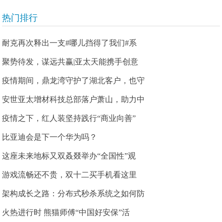
热门排行
耐克再次释出一支#哪儿挡得了我们#系
聚势待发，谋远共赢|亚太天能携手创意
疫情期间，鼎龙湾守护了湖北客户，也守
安世亚太增材科技总部落户萧山，助力中
疫情之下，红人装坚持践行“商业向善”
比亚迪会是下一个华为吗？
这座未来地标又双叒叕举办“全国性”观
游戏流畅还不贵，双十二买手机看这里
架构成长之路：分布式秒杀系统之如何防
火热进行时 熊猫师傅“中国好安保”活