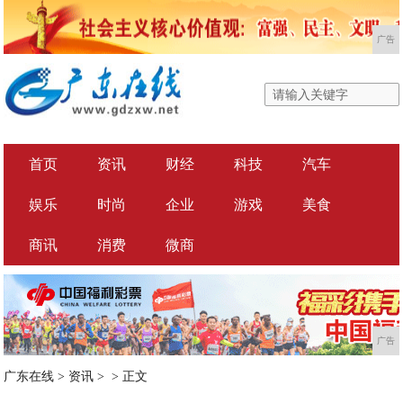
广告
首页
资讯
财经
科技
汽车
娱乐
时尚
企业
游戏
美食
商讯
消费
微商
广告
广东在线
>
资讯
> >
正文