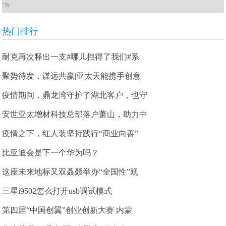
广告
热门排行
耐克再次释出一支#哪儿挡得了我们#系
聚势待发，谋远共赢|亚太天能携手创意
疫情期间，鼎龙湾守护了湖北客户，也守
安世亚太增材科技总部落户萧山，助力中
疫情之下，红人装坚持践行“商业向善”
比亚迪会是下一个华为吗？
这座未来地标又双叒叕举办“全国性”观
三星i9502怎么打开usb调试模式
第四届“中国创翼”创业创新大赛 内蒙