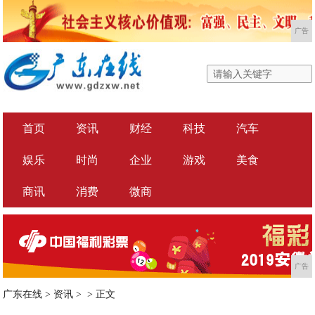
广告
首页
资讯
财经
科技
汽车
娱乐
时尚
企业
游戏
美食
商讯
消费
微商
广告
广东在线
>
资讯
> >
正文