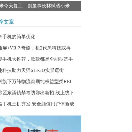
米今天复工：副董事长林斌晒小米
荐文章
卓手机的简单优化
曲屏+VR？奇酷手机2代黑科技或再
舰手机大推荐，款款都是全能型选手
趣科技助力天猫618·3D实景逛街
科旗下万纬物流首期纯权益型类REI
沙区东涌镇禁毒防邪出新招 线上线下
酷手机三机齐发 安全颜值用户体验成