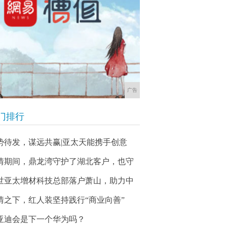
广告
门排行
势待发，谋远共赢|亚太天能携手创意
情期间，鼎龙湾守护了湖北客户，也守
世亚太增材科技总部落户萧山，助力中
情之下，红人装坚持践行“商业向善”
亚迪会是下一个华为吗？