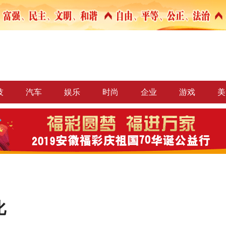
技
汽车
娱乐
时尚
企业
游戏
美
化