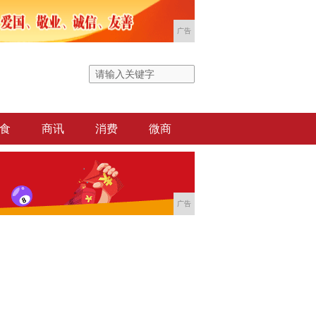
广告
食
商讯
消费
微商
广告