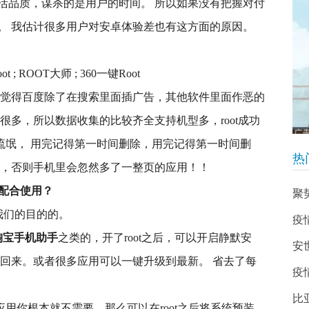
活品质，谋杀的是用户的时间。 所以如果没有把握对付
。 我估计很多用户对安卓体验差也有这方面的原因。
t ; ROOT大师 ; 360一键Root
我觉得百度除了在搜索里面插广告，其他软件里面作恶的
很多，所以数据收集的比较齐全支持机型多，root成功
付流氓， 用完记得第一时间删除，用完记得第一时间删
热
记，否则手机里会忽然多了一整页的应用！！
以配合使用？
聚
我们的目的的。
疫
淘宝手机助手
之类的，开了root之后，可以开启静默安
安
复回来。或者很多应用可以一键升级到最新。 省去了每
疫
比
应用你根本就不需要，那么可以在root之后将系统预装