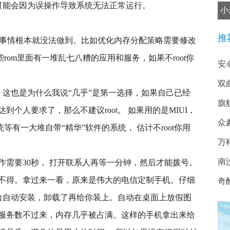
，可能会因为误操作导致系统无法正常运行。
小
推
很多的事情根本就没法做到。比如优化内存分配策略需要修改
。比如有些rom里面有一堆乱七八糟的应用和服务，如果不root你
安
双
t，这也是为什么我说“几乎”是第一选择，如果自己已经
旗
个人要求了，那么不建议root。 如果用的是MIUI，
众
等有一大堆自带“精华”软件的系统， 估计不root你用
万
南
作需要30秒， 打开联系人再等一分钟，然后才能拨号。
不得。拿过来一看，原来是伟大的电信定制手机。仔细
奇
后台自动安装，卸载了再给你装上。自动在桌面上放假图
服务数不过来，内存几乎被占满。这样的手机拿出来给