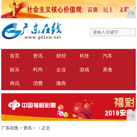
广告
首页
资讯
财经
科技
汽车
娱乐
时尚
企业
游戏
美食
商讯
消费
微商
广告
广东在线
>
资讯
> >
正文