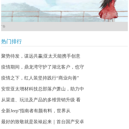
广告
热门排行
聚势待发，谋远共赢|亚太天能携手创意
疫情期间，鼎龙湾守护了湖北客户，也守
疫情之下，红人装坚持践行“商业向善”
安世亚太增材科技总部落户萧山，助力中
从渠道、玩法及产品的多维营销升级 看
全新Jeep⁺指南者有颜有料，世界从
最好的致敬就是装裱起来｜首台国产安卓