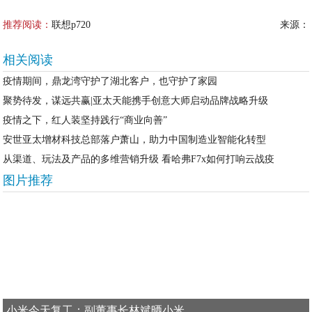
推荐阅读：
联想p720
来源：
相关阅读
疫情期间，鼎龙湾守护了湖北客户，也守护了家园
聚势待发，谋远共赢|亚太天能携手创意大师启动品牌战略升级
疫情之下，红人装坚持践行“商业向善”
安世亚太增材科技总部落户萧山，助力中国制造业智能化转型
从渠道、玩法及产品的多维营销升级 看哈弗F7x如何打响云战疫
图片推荐
小米今天复工：副董事长林斌晒小米