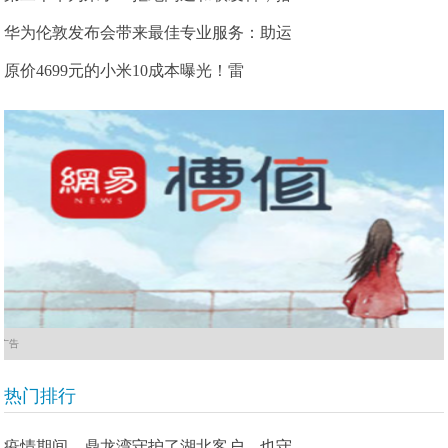
华为伦敦发布会带来最佳专业服务：助运
原价4699元的小米10成本曝光！雷
广告
热门排行
疫情期间，鼎龙湾守护了湖北客户，也守