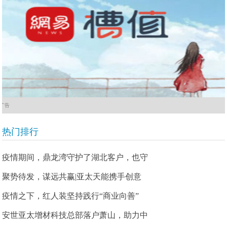
广告
热门排行
疫情期间，鼎龙湾守护了湖北客户，也守
聚势待发，谋远共赢|亚太天能携手创意
疫情之下，红人装坚持践行“商业向善”
安世亚太增材科技总部落户萧山，助力中