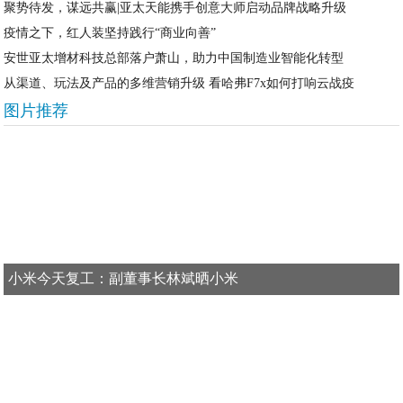
聚势待发，谋远共赢|亚太天能携手创意大师启动品牌战略升级
疫情之下，红人装坚持践行“商业向善”
安世亚太增材科技总部落户萧山，助力中国制造业智能化转型
从渠道、玩法及产品的多维营销升级 看哈弗F7x如何打响云战疫
图片推荐
小米今天复工：副董事长林斌晒小米