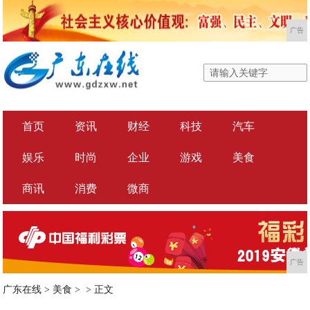
广告
首页
资讯
财经
科技
汽车
娱乐
时尚
企业
游戏
美食
商讯
消费
微商
广告
广东在线
>
美食
> >
正文