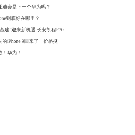
亚迪会是下一个华为吗？
hone到底好在哪里？
新基建”迎来新机遇 长安凯程F70
的iPhone 9回来了！价格挺
敬！华为！