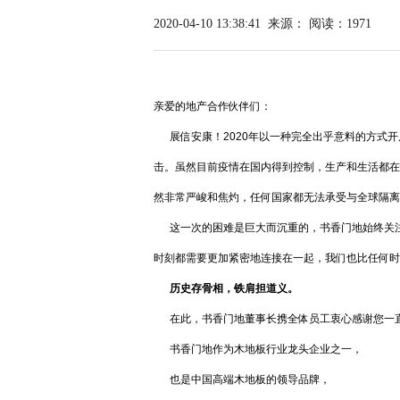
2020-04-10 13:38:41
来源：
阅读：1971
亲爱的地产合作伙伴们：
展信安康！2020年以一种完全出乎意料的方式开
击。虽然目前疫情在国内得到控制，生产和生活都在
然非常严峻和焦灼，任何国家都无法承受与全球隔离
这一次的困难是巨大而沉重的，书香门地始终关注
时刻都需要更加紧密地连接在一起，我们也比任何时
历史存骨相，铁肩担道义。
在此，书香门地董事长携全体员工衷心感谢您一直
书香门地作为木地板行业龙头企业之一，
也是中国高端木地板的领导品牌，