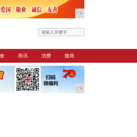
广告
食
商讯
消费
微商
广告