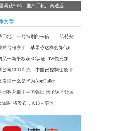
量暴跌50%！国产手机厂商遭遇
荐文章
香门地：一封特别的来信— —给特别
关后台程序了！苹果称这样会降低iP
内又一新平板获3C认证20W快充加
果公司CEO库克：中国已控制住疫情
看懂什么是华为AppGaller
学园教育牵手学习强国 亲子课堂让居
hone9即将发布，A13＋实体