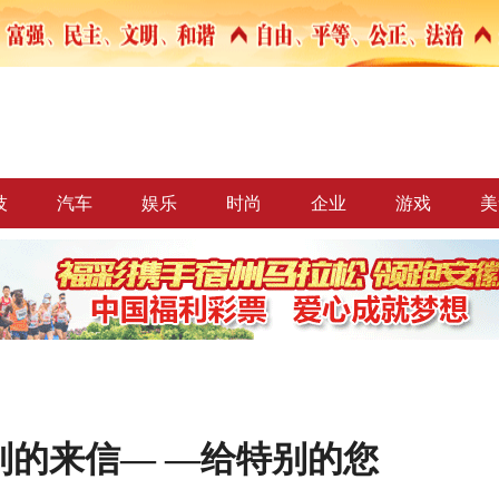
技
汽车
娱乐
时尚
企业
游戏
美
别的来信— —给特别的您