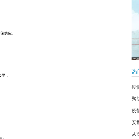
；
产保供应。
热
公里，
疫
聚
疫
。
安
从
诺：