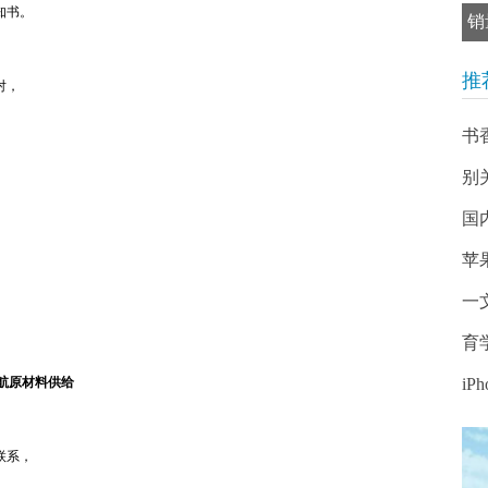
知书。
销
推
对，
书
别
国
苹
一文
育
航原材料供给
iP
联系，