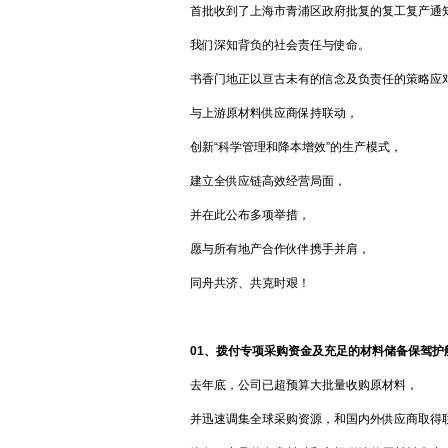
首批收到了上海市青浦区政府批复的复工复产通
我们深知背负的社会责任与使命。
书香门地正以亘古未有的信念及负责任的策略应
与上游原材料供应商保持联动，
创新“科学管理和降本增效”的生产模式，
建立全供应链高效经营局面，
并在此公布多项举措，
愿与所有地产合作伙伴携手并肩，
同舟共济、共克时艰！
01、
拨付专项采购资金
及充足的材料储备保驾护
去年底，公司已超预算大批量收购原材料，
并迅速调集全球采购资源，和国内外供应商取得