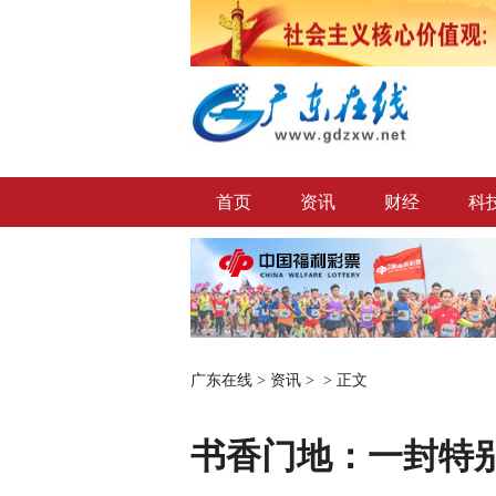
首页
资讯
财经
科
广东在线
>
资讯
> >
正文
书香门地：一封特