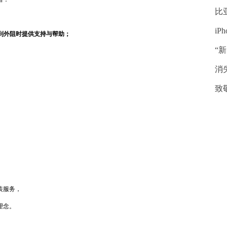
比
iP
到外阻时提供支持与帮助；
“
消失
致
装服务，
理念。