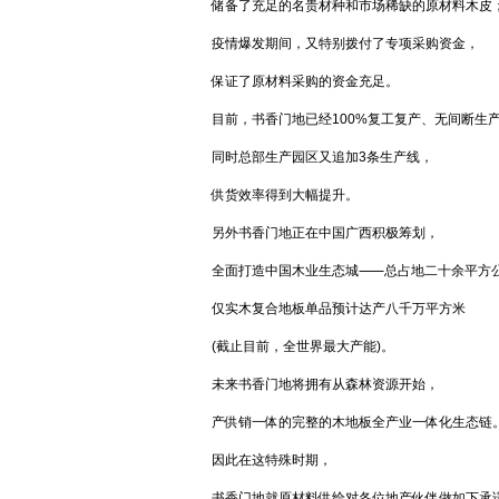
储备了充足的名贵材种和市场稀缺的原材料木皮
疫情爆发期间，又特别拨付了专项采购资金，
保证了原材料采购的资金充足。
目前，书香门地已经100%复工复产、无间断生
同时总部生产园区又追加3条生产线，
供货效率得到大幅提升。
另外书香门地正在中国广西积极筹划，
全面打造中国木业生态城⸺总占地二十余平方
仅实木复合地板单品预计达产八千万平方米
(截止目前，全世界最大产能)。
未来书香门地将拥有从森林资源开始，
产供销一体的完整的木地板全产业一体化生态链
因此在这特殊时期，
书香门地就原材料供给对各位地产伙伴做如下承