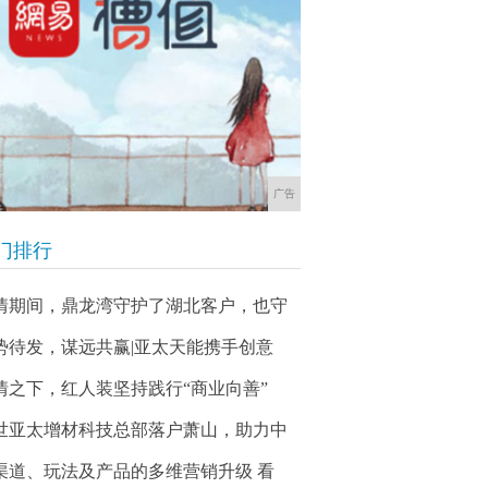
广告
门排行
情期间，鼎龙湾守护了湖北客户，也守
势待发，谋远共赢|亚太天能携手创意
情之下，红人装坚持践行“商业向善”
世亚太增材科技总部落户萧山，助力中
渠道、玩法及产品的多维营销升级 看