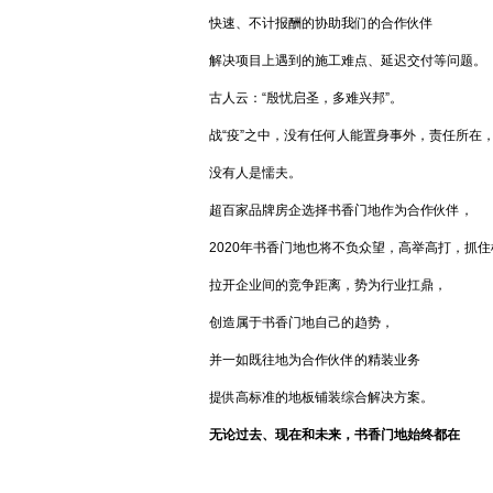
快速、不计报酬的协助我们的合作伙伴
解决项目上遇到的施工难点、延迟交付等问题。
古人云：“殷忧启圣，多难兴邦”。
战“疫”之中，没有任何人能置身事外，责任所在
没有人是懦夫。
超百家品牌房企选择书香门地作为合作伙伴，
2020年书香门地也将不负众望，高举高打，抓住
拉开企业间的竞争距离，势为行业扛鼎，
创造属于书香门地自己的趋势，
并一如既往地为合作伙伴的精装业务
提供高标准的地板铺装综合解决方案。
无论过去、现在和未来，书香门地始终都在