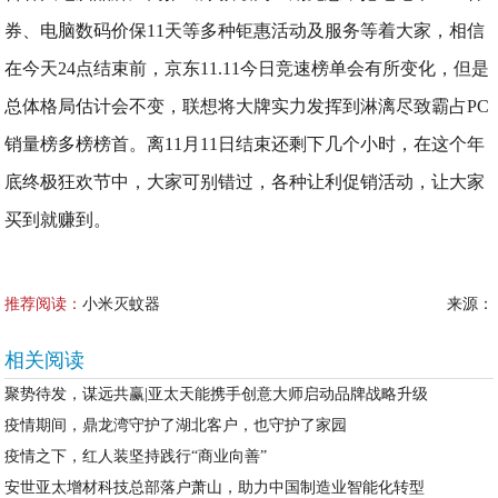
券、电脑数码价保11天等多种钜惠活动及服务等着大家，相信
在今天24点结束前，京东11.11今日竞速榜单会有所变化，但是
总体格局估计会不变，联想将大牌实力发挥到淋漓尽致霸占PC
销量榜多榜榜首。离11月11日结束还剩下几个小时，在这个年
底终极狂欢节中，大家可别错过，各种让利促销活动，让大家
买到就赚到。
推荐阅读：
小米灭蚊器
来源：
相关阅读
聚势待发，谋远共赢|亚太天能携手创意大师启动品牌战略升级
疫情期间，鼎龙湾守护了湖北客户，也守护了家园
疫情之下，红人装坚持践行“商业向善”
安世亚太增材科技总部落户萧山，助力中国制造业智能化转型