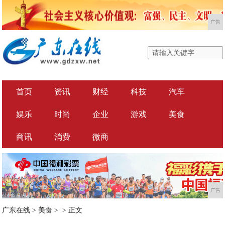
广告
首页
资讯
财经
科技
汽车
娱乐
时尚
企业
游戏
美食
商讯
消费
微商
广告
广东在线
>
美食
> >
正文