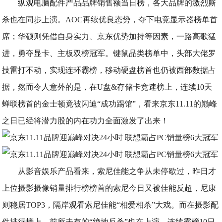
纵观电脑配件产品品牌销售额当日榜，各大品牌的激烈厮
杀也在同步上演。AOC再续优良态势，夺下电竞显示器榜单首
席；华硕则凭借自身实力、京东优势加持等因素，一路高歌猛
进，勇夺显卡、主板双榜冠军。键鼠品类榜单中，头部大佬罗
技雷打不动，实现连环霸榜，移动硬盘榜首也仍被西部数据占
据，然而令人意外的是，在U盘&存储卡竞速榜上，连续10天
蝉联榜首的金士顿竟被闪迪“成功踢馆”，看来京东11.11的巅峰
之日已经将潜力股的内在功力全面激发了出来！
从影音娱乐产品看来，索尼佳能之争从未停歇过，昨日才
上位摄影摄像销量排行榜榜首的索尼今日又被佳能反超，尼康
则稳居TOP3，隔岸观看索尼佳能“相爱相杀”大戏。而在摄影配
件排行榜上，前所未有的“绝地反杀”也在上演，连续霸榜10日