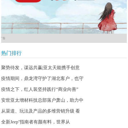
广告
热门排行
聚势待发，谋远共赢|亚太天能携手创意
疫情期间，鼎龙湾守护了湖北客户，也守
疫情之下，红人装坚持践行“商业向善”
安世亚太增材科技总部落户萧山，助力中
从渠道、玩法及产品的多维营销升级 看
全新Jeep⁺指南者有颜有料，世界从