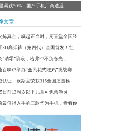
量暴跌50%！国产手机厂商遭遇
荐文章
火炼真金，崛起正当时，厨壹堂全国经
豆3D高弹裤（第四代）全国首发！红
疫“清零”阶段，哈弗F7不负春光，
燕百味鸡举办“全民花式吃鸡”挑战赛
威认证！欧斯宝荣获315全国质量检
月5日前13周岁以下儿童可免票游灵
前最值得入手的三款华为手机，看看你