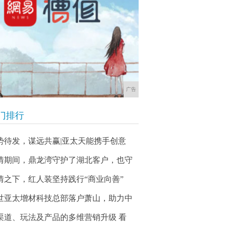
广告
门排行
势待发，谋远共赢|亚太天能携手创意
情期间，鼎龙湾守护了湖北客户，也守
情之下，红人装坚持践行“商业向善”
世亚太增材科技总部落户萧山，助力中
渠道、玩法及产品的多维营销升级 看