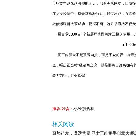
市场竞争越来越激烈的今天，只有夯实内功，自我提
在此次疫情中，厨壹堂积极行动，转变思路，探索营销新模
微信爆破都大获成功，捷报不断，这几场直播不仅受
厨壹堂1000㎡+全新展厅也即将竣工投入使用，此
▲100
真正的强大不是孤芳自赏，而是率众前行，厨壹堂
金，崛起正当时”经销商会议，就是要将自身所拥有
聚力前行，共创辉煌！
推荐阅读：
小米旗舰机
相关阅读
聚势待发，谋远共赢|亚太天能携手创意大师