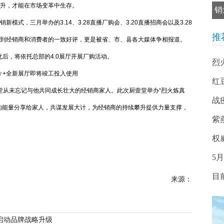
升，才能在市场变革中生存。
销
式，三月举办的3.14、3.28直播厂购会、3.20直播招商会以及3.28
推
到经销商和消费者的一致好评，更是被省、市、县各大媒体争相报道。
后，将依托总部的4.0展厅开展厂购活动。
烈
0㎡+全新展厅即将竣工投入使用
红
从未忘记与他共同成长壮大的经销商家人。此次厨壹堂举办“烈火炼真
战
的能量分享给家人，共谋发展大计，为经销商的持续攀升提供力量支撑，
紫
权
5
目
来源：
启动品牌战略升级