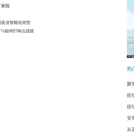
了家园
制造业智能化转型
7x如何打响云战疫
热
聚
疫
疫
安
从