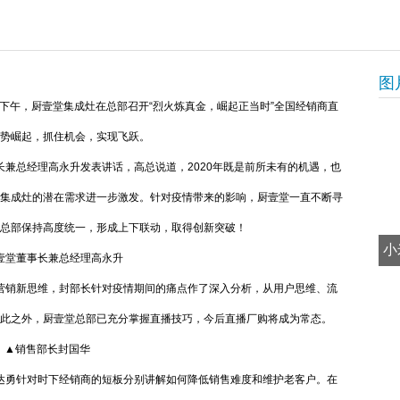
图
下午，厨壹堂集成灶在总部召开“烈火炼真金，崛起正当时”全国经销商直
势崛起，抓住机会，实现飞跃。
总经理高永升发表讲话，高总说道，2020年既是前所未有的机遇，也
集成灶的潜在需求进一步激发。针对疫情带来的影响，厨壹堂一直不断寻
总部保持高度统一，形成上下联动，取得创新突破！
小
壹堂董事长兼总经理高永升
销新思维，封部长针对疫情期间的痛点作了深入分析，从用户思维、流
此之外，厨壹堂总部已充分掌握直播技巧，今后直播厂购将成为常态。
▲销售部长封国华
勇针对时下经销商的短板分别讲解如何降低销售难度和维护老客户。在