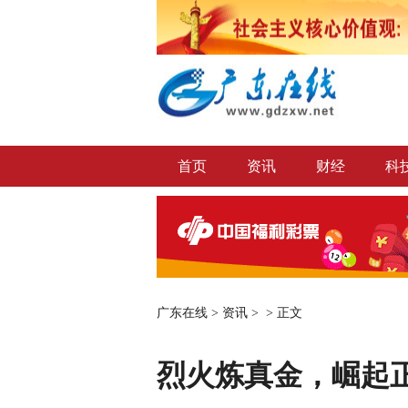
首页
资讯
财经
科
广东在线
>
资讯
> >
正文
烈火炼真金，崛起