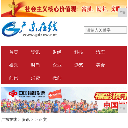
广告
首页
资讯
财经
科技
汽车
娱乐
时尚
企业
游戏
美食
商讯
消费
微商
广告
广东在线
>
资讯
> >
正文