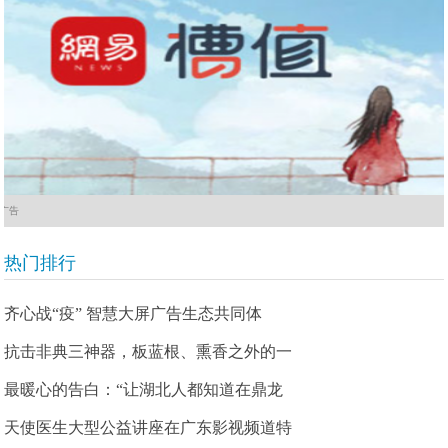
广告
热门排行
齐心战“疫” 智慧大屏广告生态共同体
抗击非典三神器，板蓝根、熏香之外的一
最暖心的告白：“让湖北人都知道在鼎龙
天使医生大型公益讲座在广东影视频道特