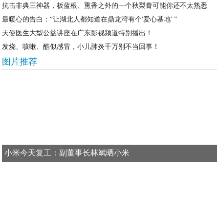
抗击非典三神器，板蓝根、熏香之外的一个秋梨膏可能你还不太熟悉
最暖心的告白：“让湖北人都知道在鼎龙湾有个'爱心基地' ”
天使医生大型公益讲座在广东影视频道特别播出！
发烧、咳嗽、酷似感冒，小儿肺炎千万别不当回事！
图片推荐
小米今天复工：副董事长林斌晒小米