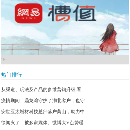
广告
热门排行
从渠道、玩法及产品的多维营销升级 看
疫情期间，鼎龙湾守护了湖北客户，也守
安世亚太增材科技总部落户萧山，助力中
徐闻火了！被多家媒体、微博大V点赞暖