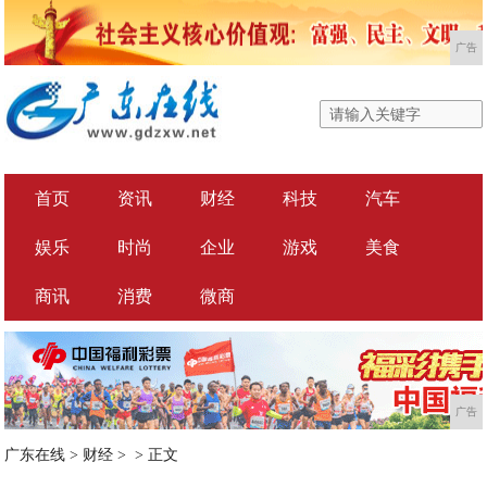
广告
首页
资讯
财经
科技
汽车
娱乐
时尚
企业
游戏
美食
商讯
消费
微商
广告
广东在线
>
财经
> >
正文