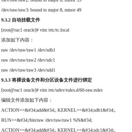
/dev/raw/raw3: bound to major 8, minor 49
9.3.2 自动挂载文件
[root@rac1 oracle]# vim /etc/rc.local
添加如下内容：
raw /dev/raw/raw1 /dev/sdb1
raw /dev/raw/raw2 /dev/sdc1
raw /dev/raw/raw3 /dev/sdd1
9.3.3 将裸设备文件和分区设备文件进行绑定
[root@rac1 oracle]# vim /etc/udev/rules.d/60-raw.rules
编辑文件添加如下内容：
ACTION==&#34;add&#34;, KERNEL==&#34;sdb1&#34;,
RUN+=&#34;/bin/raw /dev/raw/raw1 %N&#34;
ACTION==&#34;add&#34;, KERNEL==&#34;sdc1&#34;,