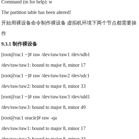
Command (m for help): w
The partition table has been altered!
开始用裸设备命令制作裸设备 虚拟机环境下两个节点都需要操
作
9.3.1 制作裸设备
[root@rac1 ~]# raw /dev/raw/raw1 /dev/sdb1
/dev/raw/raw1: bound to major 8, minor 17
[root@rac1 ~]# raw /dev/raw/raw2 /dev/sdc1
/dev/raw/raw2: bound to major 8, minor 33
[root@rac1 ~]# raw /dev/raw/raw3 /dev/sdd1
/dev/raw/raw3: bound to major 8, minor 49
[root@rac1 oracle]# raw -qa
/dev/raw/raw1: bound to major 8, minor 17
/dev/raw/raw2: bound to major 8, minor 33