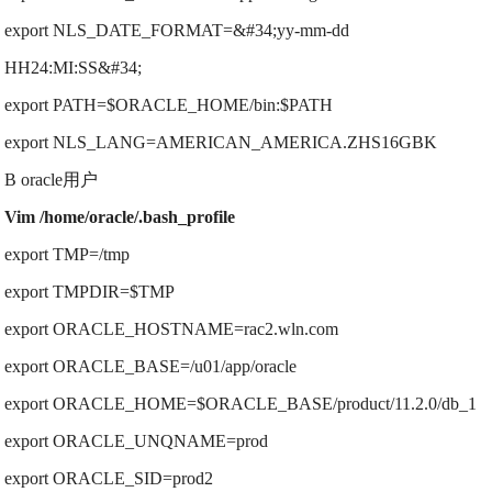
export NLS_DATE_FORMAT=&#34;yy-mm-dd
HH24:MI:SS&#34;
export PATH=$ORACLE_HOME/bin:$PATH
export NLS_LANG=AMERICAN_AMERICA.ZHS16GBK
B oracle用户
Vim /home/oracle/.bash_profile
export TMP=/tmp
export TMPDIR=$TMP
export ORACLE_HOSTNAME=rac2.wln.com
export ORACLE_BASE=/u01/app/oracle
export ORACLE_HOME=$ORACLE_BASE/product/11.2.0/db_1
export ORACLE_UNQNAME=prod
export ORACLE_SID=prod2