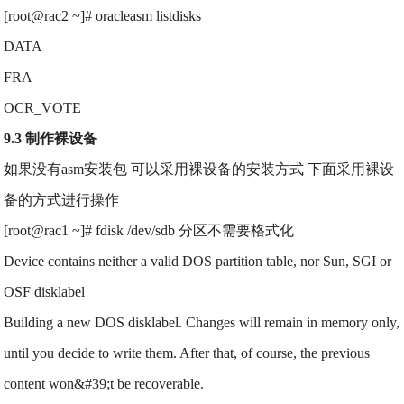
[root@rac2 ~]# oracleasm listdisks
DATA
FRA
OCR_VOTE
9.3 制作裸设备
如果没有asm安装包 可以采用裸设备的安装方式 下面采用裸设
备的方式进行操作
[root@rac1 ~]# fdisk /dev/sdb 分区不需要格式化
Device contains neither a valid DOS partition table, nor Sun, SGI or
OSF disklabel
Building a new DOS disklabel. Changes will remain in memory only,
until you decide to write them. After that, of course, the previous
content won&#39;t be recoverable.