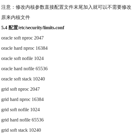
注意：修改内核参数直接配置文件末尾加入就可以不需要修改
原来内核文件
5.4 配置/etc/security/limits.conf
oracle soft nproc 2047
oracle hard nproc 16384
oracle soft nofile 1024
oracle hard nofile 65536
oracle soft stack 10240
grid soft nproc 2047
grid hard nproc 16384
grid soft nofile 1024
grid hard nofile 65536
grid soft stack 10240