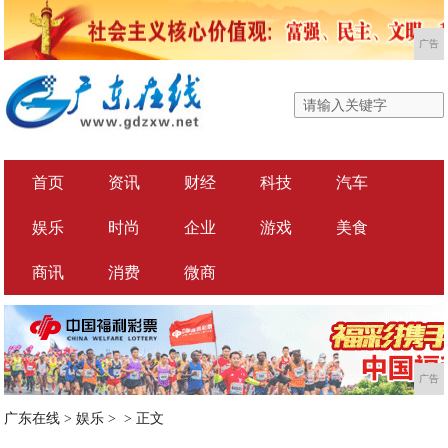
广告
首页
资讯
财经
科技
汽车
娱乐
时尚
企业
游戏
美食
商讯
消费
微商
广告
广东在线
>
娱乐
> >
正文