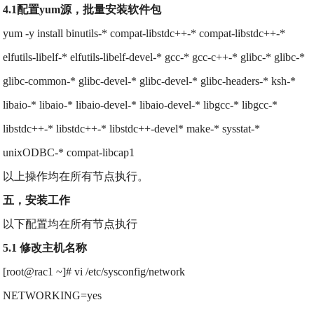
4.1配置yum源，批量安装软件包
yum -y install binutils-* compat-libstdc++-* compat-libstdc++-*
elfutils-libelf-* elfutils-libelf-devel-* gcc-* gcc-c++-* glibc-* glibc-*
glibc-common-* glibc-devel-* glibc-devel-* glibc-headers-* ksh-*
libaio-* libaio-* libaio-devel-* libaio-devel-* libgcc-* libgcc-*
libstdc++-* libstdc++-* libstdc++-devel* make-* sysstat-*
unixODBC-* compat-libcap1
以上操作均在所有节点执行。
五，安装工作
以下配置均在所有节点执行
5.1 修改主机名称
[root@rac1 ~]# vi /etc/sysconfig/network
NETWORKING=yes