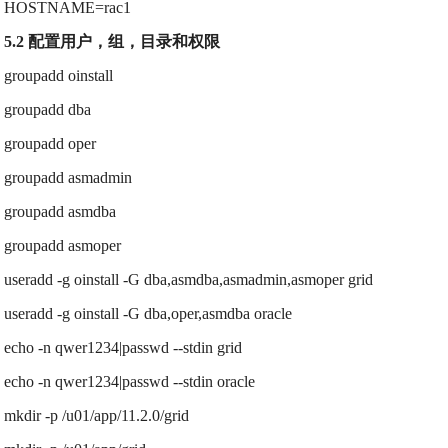
HOSTNAME=rac1
5.2 配置用户，组，目录和权限
groupadd oinstall
groupadd dba
groupadd oper
groupadd asmadmin
groupadd asmdba
groupadd asmoper
useradd -g oinstall -G dba,asmdba,asmadmin,asmoper grid
useradd -g oinstall -G dba,oper,asmdba oracle
echo -n qwer1234|passwd --stdin grid
echo -n qwer1234|passwd --stdin oracle
mkdir -p /u01/app/11.2.0/grid