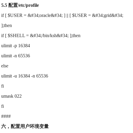
5.5 配置/etc/profile
if [ $USER = &#34;oracle&#34; ] || [ $USER = &#34;grid&#34;
];then
if [ $SHELL = &#34;/bin/ksh&#34; ];then
ulimit -p 16384
ulimit -n 65536
else
ulimit -u 16384 -n 65536
fi
umask 022
fi
####
六，配置用户环境变量