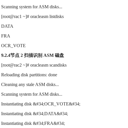
Scanning system for ASM disks...
[root@rac1 ~]# oracleasm listdisks
DATA
FRA
OCR_VOTE
9.2.4节点 2 扫描识别 ASM 磁盘
[root@rac2 ~]# oracleasm scandisks
Reloading disk partitions: done
Cleaning any stale ASM disks...
Scanning system for ASM disks...
Instantiating disk &#34;OCR_VOTE&#34;
Instantiating disk &#34;DATA&#34;
Instantiating disk &#34;FRA&#34;