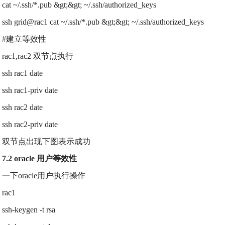
cat ~/.ssh/*.pub &gt;&gt; ~/.ssh/authorized_keys
ssh grid@rac1 cat ~/.ssh/*.pub &gt;&gt; ~/.ssh/authorized_keys
#建立等效性
rac1,rac2 双节点执行
ssh rac1 date
ssh rac1-priv date
ssh rac2 date
ssh rac2-priv date
双节点出现下图表示成功
7.2 oracle 用户等效性
一下oracle用户执行操作
rac1
ssh-keygen -t rsa