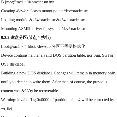
B [root@rac1 ~]# oracleasm init
Creating /dev/oracleasm mount point: /dev/oracleasm
Loading module &#34;oracleasm&#34;: oracleasm
Mounting ASMlib driver filesystem: /dev/oracleasm
9.2.2 磁盘分区(节点 1 执行)
[root@rac1 ~]# fdisk /dev/sdb 分区不需要格式化
Device contains neither a valid DOS partition table, nor Sun, SGI or
OSF disklabel
Building a new DOS disklabel. Changes will remain in memory only,
until you decide to write them. After that, of course, the previous
content won&#39;t be recoverable.
Warning: invalid flag 0x0000 of partition table 4 will be corrected by
w(rite)