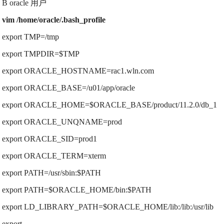
B oracle 用户
vim /home/oracle/.bash_profile
export TMP=/tmp
export TMPDIR=$TMP
export ORACLE_HOSTNAME=rac1.wln.com
export ORACLE_BASE=/u01/app/oracle
export ORACLE_HOME=$ORACLE_BASE/product/11.2.0/db_1
export ORACLE_UNQNAME=prod
export ORACLE_SID=prod1
export ORACLE_TERM=xterm
export PATH=/usr/sbin:$PATH
export PATH=$ORACLE_HOME/bin:$PATH
export LD_LIBRARY_PATH=$ORACLE_HOME/lib:/lib:/usr/lib
export