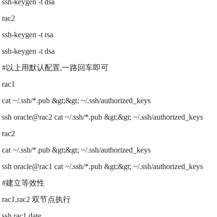
ssh-keygen -t dsa
rac2
ssh-keygen -t rsa
ssh-keygen -t dsa
#以上用默认配置,一路回车即可
rac1
cat ~/.ssh/*.pub &gt;&gt; ~/.ssh/authorized_keys
ssh oracle@rac2 cat ~/.ssh/*.pub &gt;&gt; ~/.ssh/authorized_keys
rac2
cat ~/.ssh/*.pub &gt;&gt; ~/.ssh/authorized_keys
ssh oracle@rac1 cat ~/.ssh/*.pub &gt;&gt; ~/.ssh/authorized_keys
#建立等效性
rac1,rac2 双节点执行
ssh rac1 date