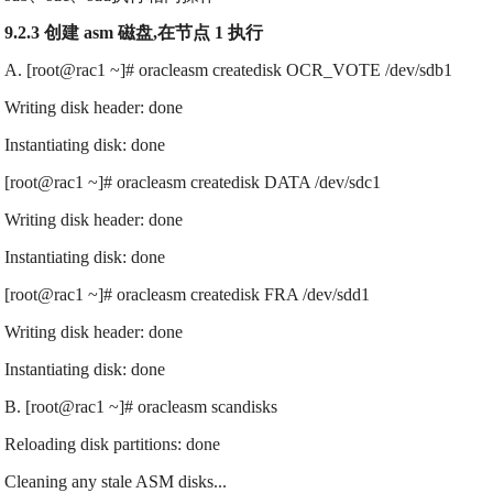
9.2.3 创建 asm 磁盘,在节点 1 执行
A. [root@rac1 ~]# oracleasm createdisk OCR_VOTE /dev/sdb1
Writing disk header: done
Instantiating disk: done
[root@rac1 ~]# oracleasm createdisk DATA /dev/sdc1
Writing disk header: done
Instantiating disk: done
[root@rac1 ~]# oracleasm createdisk FRA /dev/sdd1
Writing disk header: done
Instantiating disk: done
B. [root@rac1 ~]# oracleasm scandisks
Reloading disk partitions: done
Cleaning any stale ASM disks...