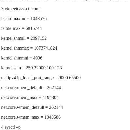
3.vim /etc/sysctl.conf
fs.aio-max-nr = 1048576
fs.file-max = 6815744
kernel.shmall = 2097152
kernel.shmmax = 1073741824
kernel.shmmni = 4096
kernel.sem = 250 32000 100 128
net.ipv4.ip_local_port_range = 9000 65500
net.core.rmem_default = 262144
net.core.rmem_max = 4194304
net.core.wmem_default = 262144
net.core.wmem_max = 1048586
4.sysctl –p