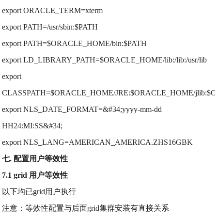
export ORACLE_TERM=xterm
export PATH=/usr/sbin:$PATH
export PATH=$ORACLE_HOME/bin:$PATH
export LD_LIBRARY_PATH=$ORACLE_HOME/lib:/lib:/usr/lib
export
CLASSPATH=$ORACLE_HOME/JRE:$ORACLE_HOME/jlib:$OR
export NLS_DATE_FORMAT=&#34;yyyy-mm-dd
HH24:MI:SS&#34;
export NLS_LANG=AMERICAN_AMERICA.ZHS16GBK
七. 配置用户等效性
7.1 grid 用户等效性
以下均已grid用户执行
注意：等效性配置与后面grid集群安装有直接关系