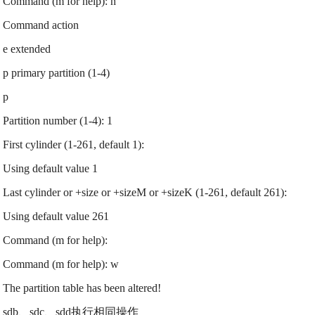
Command (m for help): n
Command action
e extended
p primary partition (1-4)
p
Partition number (1-4): 1
First cylinder (1-261, default 1):
Using default value 1
Last cylinder or +size or +sizeM or +sizeK (1-261, default 261):
Using default value 261
Command (m for help):
Command (m for help): w
The partition table has been altered!
sdb、sdc、sdd执行相同操作