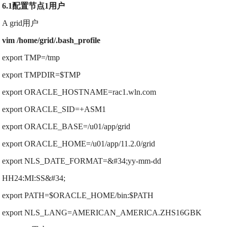
6.1配置节点1用户
A grid用户
vim /home/grid/.bash_profile
export TMP=/tmp
export TMPDIR=$TMP
export ORACLE_HOSTNAME=rac1.wln.com
export ORACLE_SID=+ASM1
export ORACLE_BASE=/u01/app/grid
export ORACLE_HOME=/u01/app/11.2.0/grid
export NLS_DATE_FORMAT=&#34;yy-mm-dd
HH24:MI:SS&#34;
export PATH=$ORACLE_HOME/bin:$PATH
export NLS_LANG=AMERICAN_AMERICA.ZHS16GBK