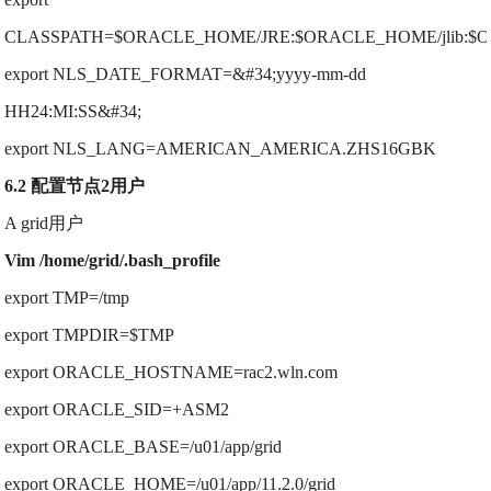
CLASSPATH=$ORACLE_HOME/JRE:$ORACLE_HOME/jlib:$OR
export NLS_DATE_FORMAT=&#34;yyyy-mm-dd
HH24:MI:SS&#34;
export NLS_LANG=AMERICAN_AMERICA.ZHS16GBK
6.2 配置节点2用户
A grid用户
Vim /home/grid/.bash_profile
export TMP=/tmp
export TMPDIR=$TMP
export ORACLE_HOSTNAME=rac2.wln.com
export ORACLE_SID=+ASM2
export ORACLE_BASE=/u01/app/grid
export ORACLE_HOME=/u01/app/11.2.0/grid