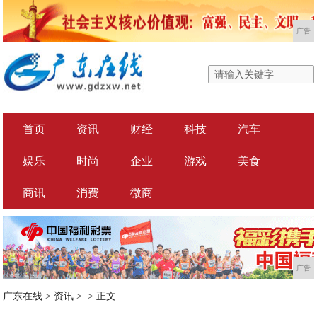
广告
首页
资讯
财经
科技
汽车
娱乐
时尚
企业
游戏
美食
商讯
消费
微商
广告
广东在线
>
资讯
> >
正文