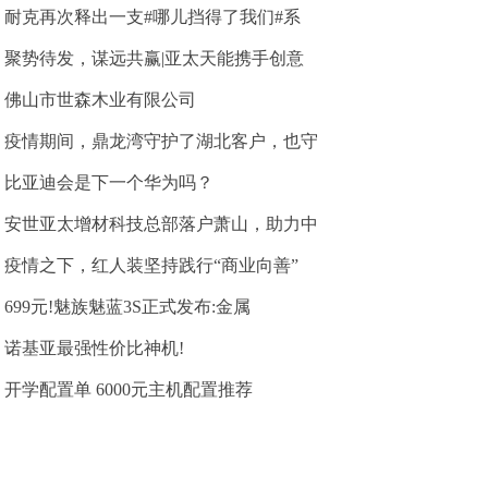
耐克再次释出一支#哪儿挡得了我们#系
聚势待发，谋远共赢|亚太天能携手创意
佛山市世森木业有限公司
疫情期间，鼎龙湾守护了湖北客户，也守
比亚迪会是下一个华为吗？
安世亚太增材科技总部落户萧山，助力中
疫情之下，红人装坚持践行“商业向善”
699元!魅族魅蓝3S正式发布:金属
诺基亚最强性价比神机!
开学配置单 6000元主机配置推荐