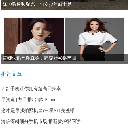
陈坤路透照曝光，44岁少年感十足
董卿朱迅气质真绝，同穿衬衫搭西裤
推荐文章
四部手机让你拥有超高回头率
早资道 | 苹果推出4款iPhone
这才是最强拍照机皇?三星S11完整曝
海信深耕细分手机市场,推新款护眼阅读