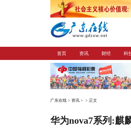
首页
资讯
财经
科
广东在线
>
资讯
> >
正文
华为nova7系列:麒