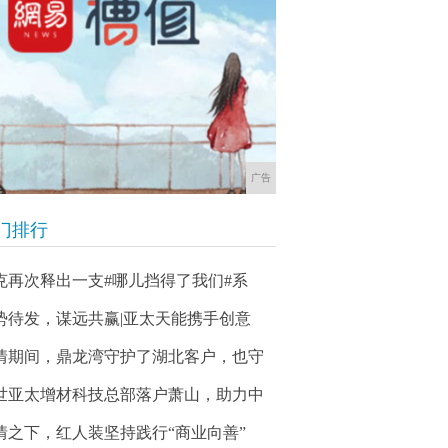
广告
门排行
克再次释出一支#哪儿挡得了我们#系
势待发，谋远共赢|亚太天能携手创意
情期间，鼎龙湾守护了湖北客户，也守
世亚太增材科技总部落户萧山，助力中
情之下，红人装坚持践行“商业向善”