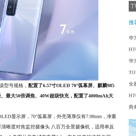
丁
推
华为
HT
华
TO
全
旗舰级型号规格，
配置了6.57寸OLED 70°弧幕屏、麒麟985
HT
四摄、最大50倍调焦、40W超级快充，配置了4000mAh大
商
7寸OLED显示屏，70°弧幕屏，外壳薄厚仅有7.98mm，净重
0万清晰度对焦监控摄像头 八百万全景摄像机，适用单反