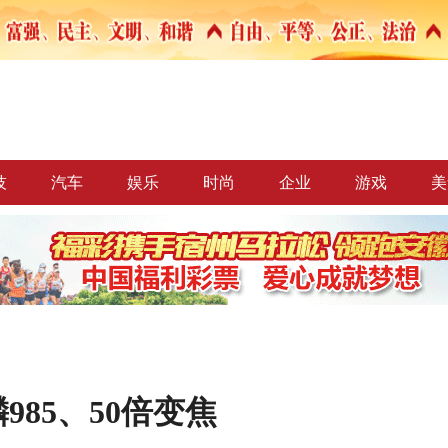
技
汽车
娱乐
时尚
企业
游戏
美
麟985、50倍变焦