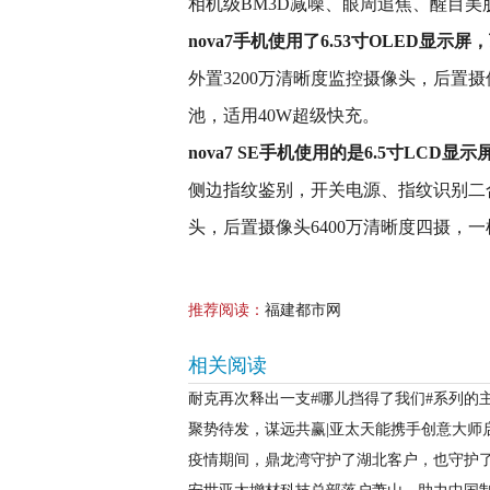
相机级BM3D减噪、眼周追焦、醒目美
nova7手机使用了6.53寸OLED显
外置3200万清晰度监控摄像头，后置摄像
池，适用40W超级快充。
nova7 SE手机使用的是6.5寸LCD
侧边指纹鉴别，开关电源、指纹识别二合一
头，后置摄像头6400万清晰度四摄，一
推荐阅读：
福建都市网
相关阅读
耐克再次释出一支#哪儿挡得了我们#系列的
聚势待发，谋远共赢|亚太天能携手创意大师
疫情期间，鼎龙湾守护了湖北客户，也守护