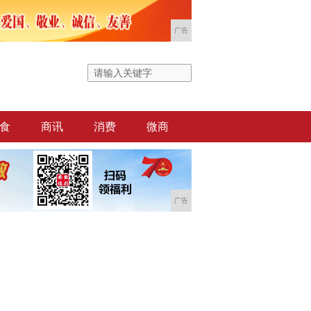
广告
食
商讯
消费
微商
广告