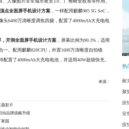
肤、人像图片非常城市夜景3.0、广角畸变校准等作用。
示屏，顶点全面屏手机设计方案
，一样配用麒麟985 5G SoC，
头6400万清晰度调焦四摄，配置了4000mAh大充电电
显示屏，开洞全面屏手机设计方案
，屏幕比例为90.3%，适用
。配用麒麟820CPU，外置1600万清晰度自拍镜
样配置了4000mAh大充电电池，并适用40W超级快充。
热
耐
来源：
聚
疫
主题影片
启动品牌战略升级
安
了家园
疫