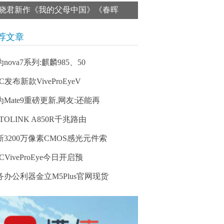
晓君新作《我的父母中国》《春晖
荐文章
nova7系列:麒麟985、50
C发布新款ViveProEyeV
为Mate9重磅更新,网友:还能再
TOLINK A850R千兆路由
新3200万像素CMOS感光元件索
CViveProEye今日开启预
务办公利器金立M5Plus官网现货