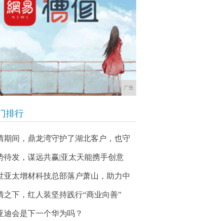
广告
门排行
情期间，鼎龙湾守护了湖北客户，也守
势待发，谋远共赢|亚太天能携手创意
世亚太增材科技总部落户萧山，助力中
情之下，红人装坚持践行“商业向善”
亚迪会是下一个华为吗？