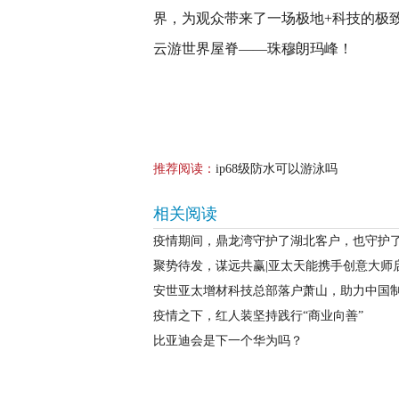
界，为观众带来了一场极地+科技的极
云游世界屋脊——珠穆朗玛峰！
推荐阅读：
ip68级防水可以游泳吗
相关阅读
疫情期间，鼎龙湾守护了湖北客户，也守护
聚势待发，谋远共赢|亚太天能携手创意大师
安世亚太增材科技总部落户萧山，助力中国
疫情之下，红人装坚持践行“商业向善”
比亚迪会是下一个华为吗？