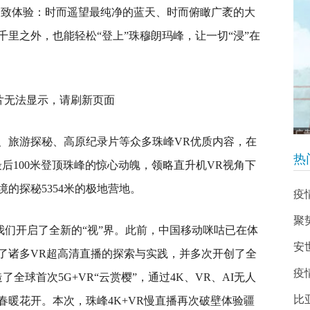
的极致体验：时而遥望最纯净的蓝天、时而俯瞰广袤的大
里之外，也能轻松“登上”珠穆朗玛峰，让一切“浸”在
、旅游探秘、高原纪录片等众多珠峰VR优质内容，在
热
后100米登顶珠峰的惊心动魄，领略直升机VR视角下
的探秘5354米的极地营地。
疫
聚
我们开启了全新的“视”界。此前，中国移动咪咕已在体
安
了诸多VR超高清直播的探索与实践，并多次开创了全
疫
全球首次5G+VR“云赏樱”，通过4K、VR、AI无人
比
暖花开。本次，珠峰4K+VR慢直播再次破壁体验疆