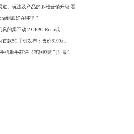
渠道、玩法及产品的多维营销升级 看
hone到底好在哪里？
机真的卖不动？OPPO Reno或
为首款5G手机发布：售价6199元
60手机助手获评《互联网周刊》最佳