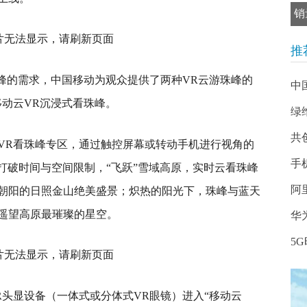
销
推
玛峰的需求，中国移动为观众提供了两种VR云游珠峰的
中
移动云VR沉浸式看珠峰。
绿
共
VR看珠峰专区，通过触控屏幕或转动手机进行视角的
手
松打破时间与空间限制，“飞跃”雪域高原，实时云看珠峰
阿
着朝阳的日照金山绝美盛景；炽热的阳光下，珠峰与蓝天
遥望高原最璀璨的星空。
华
5
R头显设备（一体式或分体式VR眼镜）进入“移动云