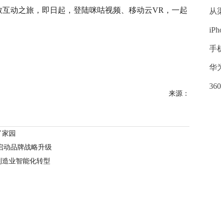
致互动之旅，即日起，登陆咪咕视频、移动云VR，一起
从
iP
手
华
3
来源：
了家园
启动品牌战略升级
制造业智能化转型