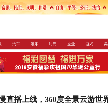
技
汽车
娱乐
时尚
企业
游戏
美
慢直播上线，360度全景云游世