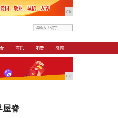
广告
食
商讯
消费
微商
广告
界屋脊