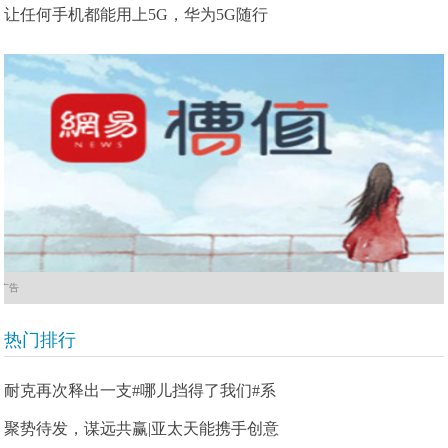
让任何手机都能用上5G，华为5G随行
广告
热门排行
耐克再次释出一支#哪儿挡得了我们#系
聚势待发，谋远共赢|亚太天能携手创意