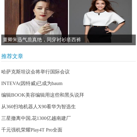
董卿朱迅气质真绝，同穿衬衫搭西裤
推荐文章
哈萨克斯坦议会将举行国际会议
INTEVA(因特威)已成为baum
编辑BOOK美容编辑用这些和黑头说拜
从360扫地机器人X90看华为智选生
三星撤离中国,花1300亿越南建厂
千元强机荣耀Play4T Pro全面