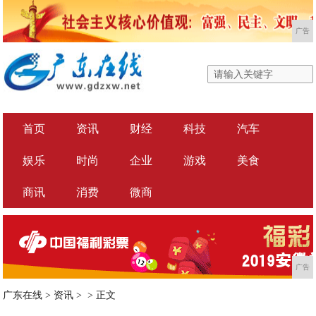
广告
首页
资讯
财经
科技
汽车
娱乐
时尚
企业
游戏
美食
商讯
消费
微商
广告
广东在线
>
资讯
> >
正文